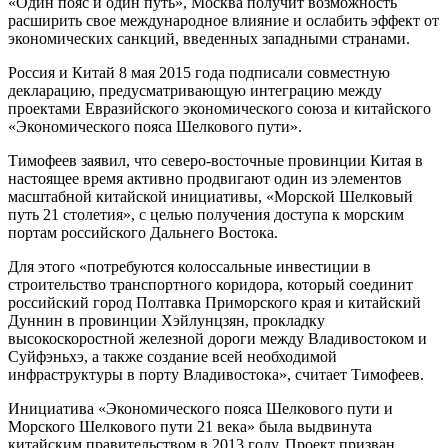
«Один пояс и один путь», Москва получит возможность
расширить свое международное влияние и ослабить эффект от
экономических санкций, введенных западными странами.
Россия и Китай 8 мая 2015 года подписали совместную
декларацию, предусматривающую интеграцию между
проектами Евразийского экономического союза и китайского
«Экономического пояса Шелкового пути».
Тимофеев заявил, что северо-восточные провинции Китая в
настоящее время активно продвигают один из элементов
масштабной китайской инициативы, «Морской Шелковый
путь 21 столетия», с целью получения доступа к морским
портам российского Дальнего Востока.
Для этого «потребуются колоссальные инвестиции в
строительство транспортного коридора, который соединит
российский город Полтавка Приморского края и китайский
Дуннин в провинции Хэйлунцзян, прокладку
высокоскоростной железной дороги между Владивостоком и
Суйфэньхэ, а также создание всей необходимой
инфраструктуры в порту Владивостока», считает Тимофеев.
Инициатива «Экономического пояса Шелкового пути и
Морского Шелкового пути 21 века» была выдвинута
китайским правительством в 2013 году. Проект призван