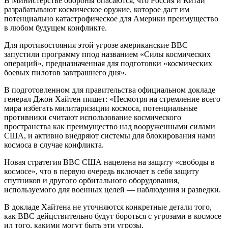
В Министерстве обороны опасаются, что Россия и Китай
разрабатывают космическое оружие, которое даст им
потенциально катастрофическое для Америки преимущество
в любом будущем конфликте.
Для противостояния этой угрозе американские ВВС
запустили программу ппод названием «Силы космических
операций», предназначенная для подготовки «космических
боевых пилотов завтрашнего дня».
В подготовленном для правительства официальном докладе
генерал Джон Хайтен пишет: «Несмотря на стремление всего
мира избегать милитаризации космоса, потенциальные
противники считают использование космического
пространства как преимущество над вооруженными силами
США, и активно внедряют системы для блокирования нами
космоса в случае конфликта.
Новая стратегия ВВС США нацелена на защиту «свободы в
космосе», что в первую очередь включает в себя защиту
спутников и другого орбитального оборудования,
используемого для военных целей — наблюдения и разведки.
В докладе Хайтена не уточняются конкретные детали того,
как ВВС дейцствительно будут бороться с угрозами в космосе
ил того, какими могут быть эти угрозы.