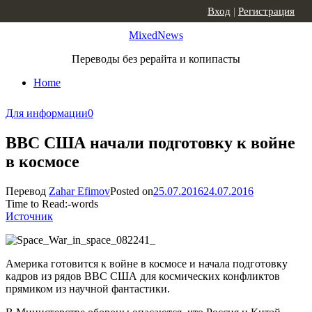
Skip to content
Вход
|
Регистрация
MixedNews
Переводы без рерайта и копипасты
Home
Для информации
0
ВВС США начали подготовку к войне
в космосе
Перевод
Zahar Efimov
Posted on
25.07.2016
24.07.2016
Time to Read:
-
words
Источник
Америка готовится к войне в космосе и начала подготовку
кадров из рядов ВВС США для космических конфликтов
прямиком из научной фантастики.