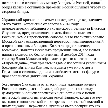
потепление в отношениях между Западом и Россией, однако
общая картина оставалась прежней: Россия ощущает угрозу со
стороны Запада.
Украинский кризис стал самым последним подтверждением
этого факта. Устранение от власти в 2014 году
демократически избранного украинского президента Виктора
Януковича, предпочитавшего иметь более тесные связи с
Россией, чем с Европейским союзом, было квалифицировано
Москвой как государственный переворот, инспирированный
и организованный Западом. Хотя это представление,
возможно, является несколько преувеличенным, его нельзя
назвать полностью беспочвенным. В декабре 2014 года
сенатор Джон Маккейн обращался с речью к активистам
«Евромайдана», стоя при этом рядом с известным украинским
боксером Виталием Кличко, живущим уже много лет в
Германии и ставшим одной из наиболее заметных фигур в
проевропейском движении Украины.
Устранение Януковича от власти лишь укрепило мнение
России о своекорыстной западной риторике по поводу
демократии и общечеловеческих ценностей как о новой
имперской идеологии, используемой Западом, когда это ему
выгодно с политической точки зрения, и легко забываемой в
иных случаях. Свержение Януковича было воспринято как