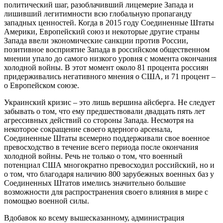
политический шаг, разоблачивший лицемерие Запада и
лишивший легитимности всю глобальную пропаганду
западных ценностей. Когда в 2015 году Соединенные Штаты
Америки, Европейский союз и некоторые другие страны
Запада ввели экономические санкции против России,
позитивное восприятие Запада в российском общественном
мнении упало до самого низкого уровня с момента окончания
холодной войны. В этот момент около 81 процента россиян
придерживались негативного мнения о США, и 71 процент –
о Европейском союзе.
Украинский кризис – это лишь вершина айсберга. Не следует
забывать о том, что ему предшествовали двадцать пять лет
агрессивных действий со стороны Запада. Несмотря на
некоторое сокращение своего ядерного арсенала,
Соединенные Штаты всемерно поддерживали свое военное
превосходство в течение всего периода после окончания
холодной войны. Речь не только о том, что военный
потенциал США многократно превосходил российский, но и
о том, что благодаря наличию 800 зарубежных военных баз у
Соединенных Штатов имелись значительно большие
возможности для распространения своего влияния в мире с
помощью военной силы.
Вдобавок ко всему вышесказанному, администрация