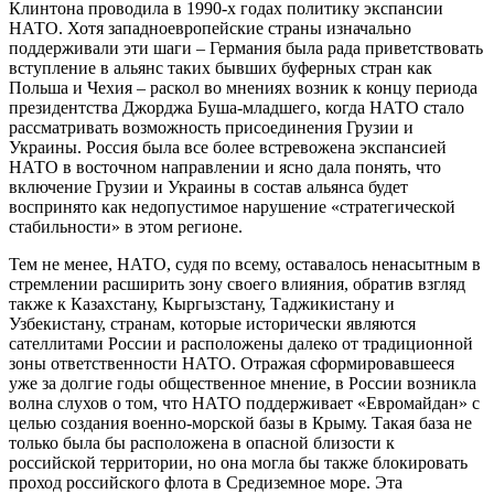
Клинтона проводила в 1990-х годах политику экспансии
НАТО. Хотя западноевропейские страны изначально
поддерживали эти шаги – Германия была рада приветствовать
вступление в альянс таких бывших буферных стран как
Польша и Чехия – раскол во мнениях возник к концу периода
президентства Джорджа Буша-младшего, когда НАТО стало
рассматривать возможность присоединения Грузии и
Украины. Россия была все более встревожена экспансией
НАТО в восточном направлении и ясно дала понять, что
включение Грузии и Украины в состав альянса будет
воспринято как недопустимое нарушение «стратегической
стабильности» в этом регионе.
Тем не менее, НАТО, судя по всему, оставалось ненасытным в
стремлении расширить зону своего влияния, обратив взгляд
также к Казахстану, Кыргызстану, Таджикистану и
Узбекистану, странам, которые исторически являются
сателлитами России и расположены далеко от традиционной
зоны ответственности НАТО. Отражая сформировавшееся
уже за долгие годы общественное мнение, в России возникла
волна слухов о том, что НАТО поддерживает «Евромайдан» с
целью создания военно-морской базы в Крыму. Такая база не
только была бы расположена в опасной близости к
российской территории, но она могла бы также блокировать
проход российского флота в Средиземное море. Эта