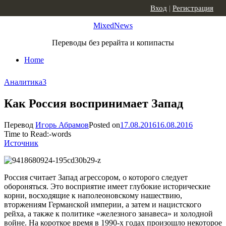
Skip to content
Вход
|
Регистрация
MixedNews
Переводы без рерайта и копипасты
Home
Аналитика
3
Как Россия воспринимает Запад
Перевод
Игорь Абрамов
Posted on
17.08.2016
16.08.2016
Time to Read:
-
words
Источник
Россия считает Запад агрессором, о которого следует
обороняться. Это восприятие имеет глубокие исторические
корни, восходящие к наполеоновскому нашествию,
вторжениям Германской империи, а затем и нацистского
рейха, а также к политике «железного занавеса» и холодной
войне. На короткое время в 1990-х годах произошло некоторое