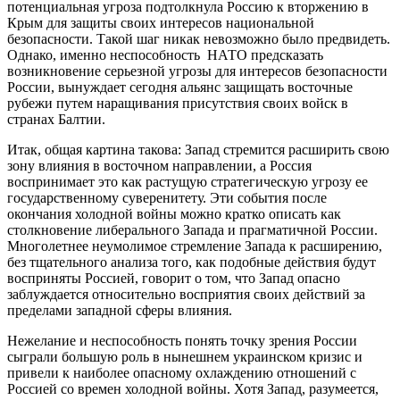
потенциальная угроза подтолкнула Россию к вторжению в
Крым для защиты своих интересов национальной
безопасности. Такой шаг никак невозможно было предвидеть.
Однако, именно неспособность НАТО предсказать
возникновение серьезной угрозы для интересов безопасности
России, вынуждает сегодня альянс защищать восточные
рубежи путем наращивания присутствия своих войск в
странах Балтии.
Итак, общая картина такова: Запад стремится расширить свою
зону влияния в восточном направлении, а Россия
воспринимает это как растущую стратегическую угрозу ее
государственному суверенитету. Эти события после
окончания холодной войны можно кратко описать как
столкновение либерального Запада и прагматичной России.
Многолетнее неумолимое стремление Запада к расширению,
без тщательного анализа того, как подобные действия будут
восприняты Россией, говорит о том, что Запад опасно
заблуждается относительно восприятия своих действий за
пределами западной сферы влияния.
Нежелание и неспособность понять точку зрения России
сыграли большую роль в нынешнем украинском кризис и
привели к наиболее опасному охлаждению отношений с
Россией со времен холодной войны. Хотя Запад, разумеется,