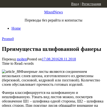
Skip to content
Вход
|
Регистрация
MixedNews
Переводы без рерайта и копипасты
Home
Promo
0
Преимущества шлифованной фанеры
Перевод
molten
Posted on
17.08.2016
28.11.2018
Time to Read:
-
words
Фанерные листы являются соединением
нескольких слоев шпона, изготовленного из древесины
(березовой, сосновой, кедровой или пихтовой). Количество
слоев обуславливает прочность готовых изделий.
Фанера классифицируется на шлифованную и
нешлифованную. Узнать вид листов можно, посмотрев
обозначение Ш1 – шлифовка одной стороны, Ш2 – шлифовка
обеих сторон. При покупке лисов обращайте внимание на