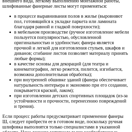
внешнего вида, легкому выполнению монтажной работы,
шлифованные фанерные листы могут применяться:
в процессе выравнивания полов в жилье (выровняют
пол, готовящийся к укладке паркета или ламината
благодаря равной и гладкой поверхности);
в мебельном производстве (ручное изготовление мебели
пользуется популярностью, обусловленной
оригинальностью и удобностью; фанера является
прочной и легкой для изготовления стульев, шкафов и
диванов; сгибание листов позволяет материалу принять
любые формы);
в качестве основы для декораций (для театра и
кинематографии, легко режется, пилится, изгибается,
возможна дополнительная обработка);
при внутренней обшивке зданий (фанера обеспечивает
натуральность интерьера и экономию при его создании,
покрывается краской, лаком);
при изготовлении детских спортивных площадок (из-за
устойчивости и прочности, перенесению повреждений
и трения).
Если процесс работы предусматривает применение фанеры
Ш, следует прибрести ее в готовом виде, поскольку ручная
шлифовка выполнятся только специалистами в указанной