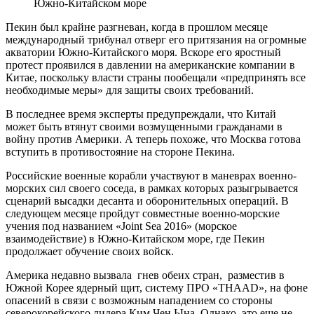
Южно-Китайском море
Пекин был крайне разгневан, когда в прошлом месяце
международный трибунал отверг его притязания на огромные
акватории Южно-Китайского моря. Вскоре его яростный
протест проявился в давлении на американские компании в
Китае, поскольку власти страны пообещали «предпринять все
необходимые меры» для защиты своих требований.
В последнее время эксперты предупреждали, что Китай
может быть втянут своими возмущенными гражданами в
войну против Америки. А теперь похоже, что Москва готова
вступить в противостояние на стороне Пекина.
Российские военные корабли участвуют в маневрах военно-
морских сил своего соседа, в рамках которых разыгрывается
сценарий высадки десанта и оборонительных операций. В
следующем месяце пройдут совместные военно-морские
учения под названием «Joint Sea 2016» (морское
взаимодействие) в Южно-Китайском море, где Пекин
продолжает обучение своих войск.
Америка недавно вызвала гнев обеих стран, разместив в
Южной Корее ядерный щит, систему ПРО «THAAD», на фоне
опасений в связи с возможным нападением со стороны
северокорейского лидера Ким Чен Ына. Однако, это еще не