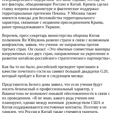
все факторы, объединяющие Россию и Китай. Кремль сделал
ставку вопреки конъюнктуре и фактические поддержал
территориальные претензии Пекина. У Москвы также
имеются поводы для беспокойства территориального
характера, связанные с недавним присоединением Крыма,
ранее принадлежавшего Украине.
Впрочем, пресс-секретарь министерства обороны Китая
полковник Ян Юйцзюнь развеял страхи в связи с возможным
конфликтом, заявив, что учения не направлены против
третьих стран. Он сказал: «Это обычные совместные маневры
вооруженных сил двух стран, направленные на укрепление и
развитие китайско-российского стратегического партнерства».
Как бы то ни было, российский президент приглашен в
качестве почетного гостя на саммит большой двадцатки G20,
который пройдет в Китае в следующем месяце.
Представитель Белого дома заявил, что если учения будут
носить безопасный и профессиональный характер, у
Вашингтона не возникнет никакой обеспокоенности в связи с
их проведением. «Я не знаю, какого рода учения они
планируют, однако между военным руководством США и
Китая поддерживаются постоянные контакты. Поэтому я не
удивлен, что Россия и Китай также стремятся укрепить