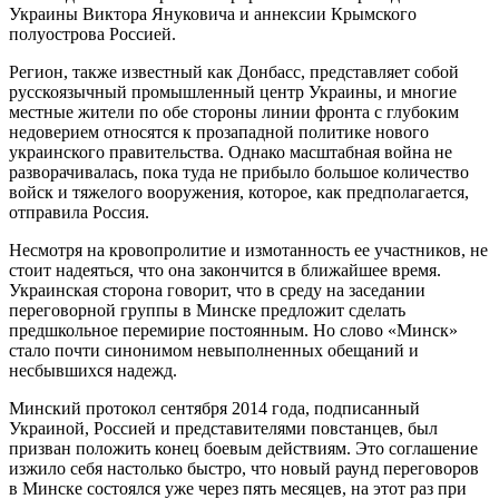
Украины Виктора Януковича и аннексии Крымского
полуострова Россией.
Регион, также известный как Донбасс, представляет собой
русскоязычный промышленный центр Украины, и многие
местные жители по обе стороны линии фронта с глубоким
недоверием относятся к прозападной политике нового
украинского правительства. Однако масштабная война не
разворачивалась, пока туда не прибыло большое количество
войск и тяжелого вооружения, которое, как предполагается,
отправила Россия.
Несмотря на кровопролитие и измотанность ее участников, не
стоит надеяться, что она закончится в ближайшее время.
Украинская сторона говорит, что в среду на заседании
переговорной группы в Минске предложит сделать
предшкольное перемирие постоянным. Но слово «Минск»
стало почти синонимом невыполненных обещаний и
несбывшихся надежд.
Минский протокол сентября 2014 года, подписанный
Украиной, Россией и представителями повстанцев, был
призван положить конец боевым действиям. Это соглашение
изжило себя настолько быстро, что новый раунд переговоров
в Минске состоялся уже через пять месяцев, на этот раз при