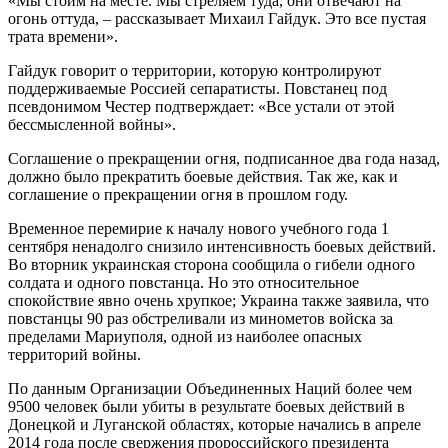
«Мы стоим на месте. Мы стреляем туда, они отвечают на
огонь оттуда, – рассказывает Михаил Гайдук. Это все пустая
трата времени».
Гайдук говорит о территории, которую контролируют
поддерживаемые Россией сепаратисты. Повстанец под
псевдонимом Честер подтверждает: «Все устали от этой
бессмысленной войны».
Соглашение о прекращении огня, подписанное два года назад,
должно было прекратить боевые действия. Так же, как и
соглашение о прекращении огня в прошлом году.
Временное перемирие к началу нового учебного года 1
сентября ненадолго снизило интенсивность боевых действий.
Во вторник украинская сторона сообщила о гибели одного
солдата и одного повстанца. Но это относительное
спокойствие явно очень хрупкое; Украина также заявила, что
повстанцы 90 раз обстреливали из минометов войска за
пределами Мариуполя, одной из наиболее опасных
территорий войны.
По данным Организации Объединенных Наций более чем
9500 человек были убиты в результате боевых действий в
Донецкой и Луганской областях, которые начались в апреле
2014 года после свержения пророссийского президента