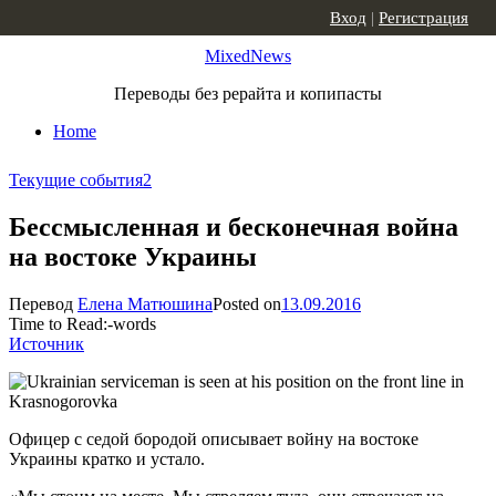
Skip to content
Вход
|
Регистрация
MixedNews
Переводы без рерайта и копипасты
Home
Текущие события
2
Бессмысленная и бесконечная война
на востоке Украины
Перевод
Елена Матюшина
Posted on
13.09.2016
Time to Read:
-
words
Источник
Офицер с седой бородой описывает войну на востоке
Украины кратко и устало.