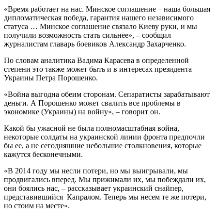
«Время работает на нас. Минское соглашение – наша большая
дипломатическая победа, гарантия нашего независимого
статуса … Минское соглашение связало Киеву руки, и мы
получили возможность стать сильнее», – сообщил
журналистам главарь боевиков Александр Захарченко.
По словам аналитика Вадима Карасева в определенной
степени это также может быть и в интересах президента
Украины Петра Порошенко.
«Война выгодна обеим сторонам. Сепаратисты зарабатывают
деньги. А Порошенко может свалить все проблемы в
экономике (Украины) на войну», – говорит он.
Какой бы ужасной не была полномасштабная война,
некоторые солдаты на украинской линии фронта предпочли
бы ее, а не сегодняшние небольшие столкновения, которые
кажутся бесконечными.
«В 2014 году мы несли потери, но мы выигрывали, мы
продвигались вперед. Мы прижимали их, мы побеждали их,
они боялись нас, – рассказывает украинский снайпер,
представившийся Капралом. Теперь мы несем те же потери,
но стоим на месте».