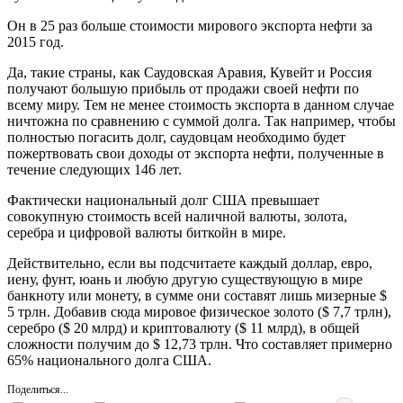
Он в 25 раз больше стоимости мирового экспорта нефти за
2015 год.
Да, такие страны, как Саудовская Аравия, Кувейт и Россия
получают большую прибыль от продажи своей нефти по
всему миру. Тем не менее стоимость экспорта в данном случае
ничтожна по сравнению с суммой долга. Так например, чтобы
полностью погасить долг, саудовцам необходимо будет
пожертвовать свои доходы от экспорта нефти, полученные в
течение следующих 146 лет.
Фактически национальный долг США превышает
совокупную стоимость всей наличной валюты, золота,
серебра и цифровой валюты биткойн в мире.
Действительно, если вы подсчитаете каждый доллар, евро,
иену, фунт, юань и любую другую существующую в мире
банкноту или монету, в сумме они составят лишь мизерные $
5 трлн. Добавив сюда мировое физическое золото ($ 7,7 трлн),
серебро ($ 20 млрд) и криптовалюту ($ 11 млрд), в общей
сложности получим до $ 12,73 трлн. Что составляет примерно
65% национального долга США.
Поделиться...