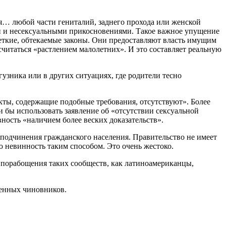
я… любой части гениталий, заднего прохода или женской
ми и несексуальными прикосновениями. Такое важное упущение
ечеткие, обтекаемые законы. Они предоставляют власть имущим
считаться «растлением малолетних». И это составляет реальную
узника или в других ситуациях, где родители тесно
кты, содержащие подобные требования, отсутствуют». Более
и бы использовать заявление об «отсутствии сексуальной
ность «наличием более веских доказательств».
 подчинения гражданского населения. Правительство не имеет
ю невинность таким способом. Это очень жестоко.
я порабощения таких сообществ, как латиноамериканцы,
венных чиновников.