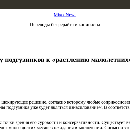
MixedNews
Переводы без рерайта и копипасты
у подгузников к «растлению малолетних
шокирующее решение, согласно которому любые соприкосновени
ны подгузника уже будет являться изнасилованием. В соответст
с точки зрения его суровости и консервативности. Существует в
оведет много долгих месяцев ожидания в заключении. Согласно э