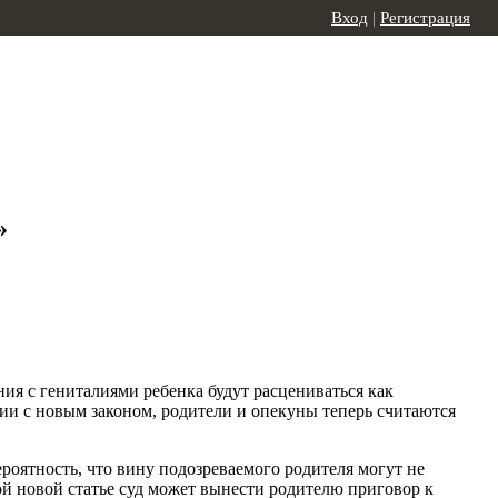
Вход
|
Регистрация
»
я с гениталиями ребенка будут расцениваться как
вии с новым законом, родители и опекуны теперь считаются
ероятность, что вину подозреваемого родителя могут не
той новой статье суд может вынести родителю приговор к