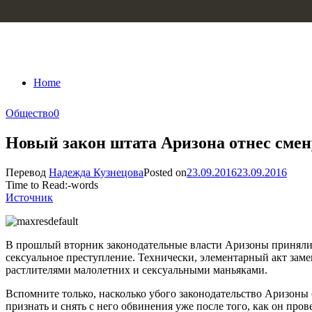
Skip to content
Home
Общество
0
Новый закон штата Аризона отнес смен
Перевод
Надежда Кузнецова
Posted on
23.09.2016
23.09.2016
Time to Read:
-
words
Источник
В прошлый вторник законодательные власти Аризоны приняли 
сексуальное преступление. Технически, элементарный акт заме
растлителями малолетних и сексуальными маньяками.
Вспомните только, насколько убого законодательство Аризоны 
признать и снять с него обвинения уже после того, как он пр