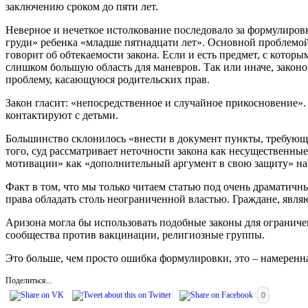
заключению сроком до пяти лет.
Неверное и нечеткое истолкование последовало за формулиров
груди» ребенка «младше пятнадцати лет». Основной проблемой
говорит об обтекаемости закона. Если и есть предмет, с котор
слишком большую область для маневров. Так или иначе, законом
проблему, касающуюся родительских прав.
Закон гласит: «непосредственное и случайное прикосновение».
контактируют с детьми.
Большинство склонилось «внести в документ пункты, требующи
того, суд рассматривает неточности закона как несущественны
мотивации» как «дополнительный аргумент в свою защиту» на 
Факт в том, что мы только читаем статью под очень драматичн
права обладать столь неограниченной властью. Граждане, явля
Аризона могла бы использовать подобные законы для ограниче
сообщества против вакцинации, религиозные группы.
Это больше, чем просто ошибка формулировки, это – намеренн
Поделиться...
0