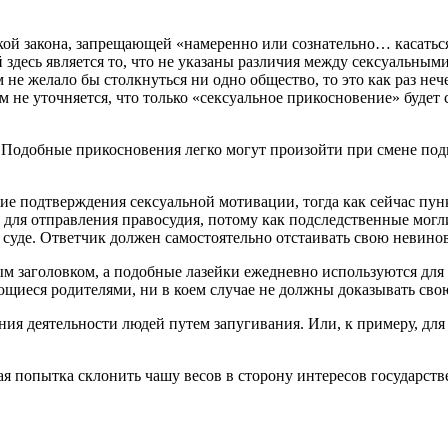
кой закона, запрещающей «намеренно или сознательно… касатьс
 здесь является то, что не указаны различия между сексуальны
ым не желало бы столкнуться ни одно общество, то это как раз н
 не уточняется, что только «сексуальное прикосновение» будет 
 Подобные прикосновения легко могут произойти при смене подг
е подтверждения сексуальной мотивации, тогда как сейчас пун
е для отправления правосудия, потому как подследственные могл
суде. Ответчик должен самостоятельно отстаивать свою невинов
ым заголовком, а подобные лазейки ежедневно используются для
ющиеся родителями, ни в коем случае не должны доказывать сво
ния деятельности людей путем запугивания. Или, к примеру, дл
ая попытка склонить чашу весов в сторону интересов государст