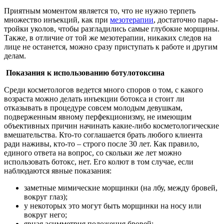
Приятным моментом является то, что не нужно терпеть
множество инъекций, как при
мезотерапии
, достаточно пары-
тройки уколов, чтобы разгладились самые глубокие морщины.
Также, в отличие от той же мезотерапии, никаких следов на
лице не останется, можно сразу приступать к работе и другим
делам.
Показания к использованию ботулотоксина
Среди косметологов ведется много споров о том, с какого
возраста можно делать инъекции ботокса и стоит ли
отказывать в процедуре совсем молодым девушкам,
подверженным явному перфекционизму, не имеющим
объективных причин начинать какие-либо косметологические
вмешательства. Кто-то соглашается брать любого клиента
ради наживы, кто-то – строго после 30 лет. Как правило,
единого ответа на вопрос, со скольки же лет можно
использовать ботокс, нет. Его колют в том случае, если
наблюдаются явные показания:
заметные мимические морщинки (на лбу, между бровей,
вокруг глаз);
у некоторых это могут быть морщинки на носу или
вокруг него;
явная асимметрия положения бровей;