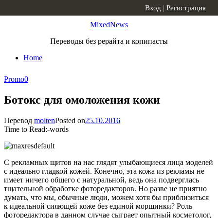
Skip to content
Вход
|
Регистрация
MixedNews
Переводы без рерайта и копипасты
Home
Promo
0
Ботокс для омоложения кожи
Перевод
molten
Posted on
25.10.2016
Time to Read:
-
words
С рекламных щитов на нас глядят улыбающиеся лица моделей
с идеально гладкой кожей. Конечно, эта кожа из рекламы не
имеет ничего общего с натуральной, ведь она подверглась
тщательной обработке фоторедакторов. Но разве не приятно
думать, что мы, обычные люди, можем хотя бы приблизиться
к идеальной сияющей коже без единой морщинки? Роль
фоторедактора в данном случае сыграет опытный косметолог,