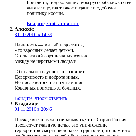
Британии, под большинством русофобских статей
читатели ругают такое издание и одобряют
политику России.
Войдите, чтобы ответить
Алексей
:
31.10.2016 в 14:39
Наивность — милый недостаток,
Что взрослых делает детьми.
Столь редкий сорт неявных взяток
Между не чёрствыми людьми.
С банальной глупостью граничит
Доверчивость и доброта иных,
Но после встречи с ними личной
Коварных примешь за больных.
Войдите, чтобы ответить
Владимир
:
01.11.2016 в 20:46
Прежде всего нужно не забывать,что в Сирии Россия
преследует главную цель,а это уничтожение
террористов-смертников на её территории,что намного
удобнее,нежели на своей,ибо не секрет,что наших