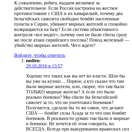
К сожалению, ребята, выдаем желаемое за
действительное. Если Россия настроена на жесткое
противостояние с США и их камарильей, почему два
бельгийских самолета свободно бомбят населенные
пункты в Сирии, убивают мирных жителей и спокойно
возвращаются на базу? Если система объективного
контроля «все видит», почему они не были сбиты сразу
же после атаки сирийского поселка? Повод железный —
убийство мирных жителей. Чего ждете?
Войдите, чтобы ответить
molten
:
29.10.2016 в 13:57
Хорошо что таких как вы нет во власти. Шли бы
вы уже на кухню… Первое, а кто сказал что там
были мирные жители, или, скорее, что там были
ТОЛЬКО мирные жители? А если это были
реально боевики? Мы сбили бы бельгийский
самолет за то, что он уничтожил боевиков?
Получается, сделали бы то же самое, что делают
США — бомбят силы Асада за то что они бомбят
боевиков. В реальности думаю там были и мирные
и боевики. Не хочется об этом говорить, но
ВСЕГДА. Всегда при выкуривании вражеских сил