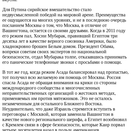
Для Путина сирийское вмешательство стало
недвусмысленной победой на мировой арене. Преимущества
ее ощущаются на многих уровнях, и не в последнюю очередь
посланием Москвы о том, что Москва, в отличие от
Вашингтона, остается со своими друзьями. Когда в 2011 году
его режим пал, Хосни Мубарак, правивший Египтом три
десятка лет в качестве верного союзника Америки, было
хладнокровно брошен Белым домом. Президент Обама,
вопреки советам своих экспертов по национальной
безопасности, отдал Мубарака толпе, отказавшись принимать
его панические телефонные звонки с просьбами о помощи.
В тот же год, когда режим Асада балансировал над пропастью,
тот получил всю желаемую им помощь от Москвы. Россия
спасла Асада не обращая внимания на крики со стороны
международного сообщества и многочисленных
неправительственных организаций о жестоких методах,
применяемых им против мятежников. Это не осталось
незамеченным для остального Ближнего Востока.
Неудивительно, что даже Израиль стремится вступить в
переговоры с Москвой, которая заменила Вашингтон в
качестве нового регионального шерифа, а Египет возобновил
с Кремлем связи в сфере безопасности, которые Каир порвал
четыре десятилетия назад в пользу американцев.