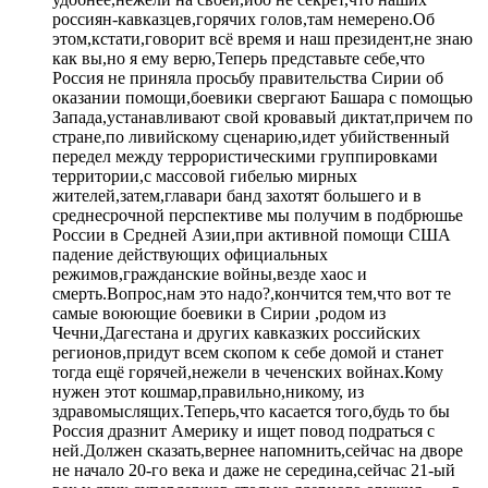
россиян-кавказцев,горячих голов,там немерено.Об
этом,кстати,говорит всё время и наш президент,не знаю
как вы,но я ему верю,Теперь представьте себе,что
Россия не приняла просьбу правительства Сирии об
оказании помощи,боевики свергают Башара с помощью
Запада,устанавливают свой кровавый диктат,причем по
стране,по ливийскому сценарию,идет убийственный
передел между террористическими группировками
территории,с массовой гибелью мирных
жителей,затем,главари банд захотят большего и в
среднесрочной перспективе мы получим в подбрюшье
России в Средней Азии,при активной помощи США
падение действующих официальных
режимов,гражданские войны,везде хаос и
смерть.Вопрос,нам это надо?,кончится тем,что вот те
самые воюющие боевики в Сирии ,родом из
Чечни,Дагестана и других кавказких российских
регионов,придут всем скопом к себе домой и станет
тогда ещё горячей,нежели в чеченских войнах.Кому
нужен этот кошмар,правильно,никому, из
здравомыслящих.Теперь,что касается того,будь то бы
Россия дразнит Америку и ищет повод подраться с
ней.Должен сказать,вернее напомнить,сейчас на дворе
не начало 20-го века и даже не середина,сейчас 21-ый