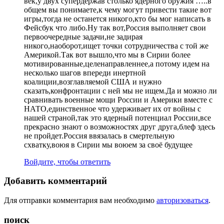
век,у двух супердержав столько ядерного оружия …..в
общем вы понимаете,к чему могут привести такие вот
игры,тогда не останется никого,кто бы мог написать в
Фейсбук что либо.Ну так вот,Россия выполняет свои
первоочередные задачи,не задирая
никого,наоборот,ищет точки сотрудничества с той же
Америкой.Так вот вышло,что мы в Сирии более
мотивированные,целенаправленнее,а потому идем на
несколько шагов впереди инертной
коалиции,возглавляемой США и нужно
сказать,конфронтации с ней мы не ищем.Да и можно ли
сравнивать военные мощи России и Америки вместе с
НАТО,единственное что удерживает их от войны с
нашей страной,так это ядерный потенциал России,все
прекрасно знают о возможностях друг друга,блеф здесь
не пройдет.Россия ввязалась в смертельную
схватку,воюя в Сирии мы воюем за своё будущее
Войдите, чтобы ответить
Добавить комментарий
Для отправки комментария вам необходимо
авторизоваться
.
поиск