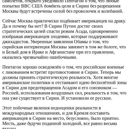
самолётов, открыто уведомило Пентагон о том, что любые
попытки ВВС США бомбить цели в Сирии без разрешения
Москвы будут встречены силой без проволочек и колебаний.
Сейчас Москва практически подбивает американцев на драку.
Да и почему бы нет? В Сирии Путин достиг своих
стратегических целей спасти режим Асада, одновременно
изображая американцев злодеями, которые поддерживают
джихадистов. Уверенные заявления Обамы о том, что
сирийская интервенция Москвы завязнет в том же болоте, что
и Белый дом в Ираке и Афганистане при его правлении,
оказались чрезвычайно ошибочными.
Пентагон хорошо осведомлён о том, что российские военные
с ликованием встретят противостояние в Сирии. Теперь мы
должны принять стратегическую реальность. Хотя многие
американские политики и отстаивают идею бесполётной зоны
в Сирии для предотвращения Асадом и его союзником —
Россией, использования воздушных сил, реальность в том, что
она уже существует в Сирии. И установили ее русские.
Этот побочные явления недооценки реальности в
международных отношениях, и для Кремля поставить
американцев в Сирии на место, безусловно, было приятно.
Месть, даже будучи поданной холодной, все равно весьма
вкусна.