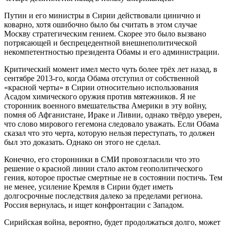
Путин и его министры в Сирии действовали цинично и
коварно, хотя ошибочно было бы считать в этом случае
Москву стратегическим гением. Скорее это было вызвано
потрясающей и беспрецедентной внешнеполитической
некомпетентностью президента Обамы и его администрации.
Критический момент имел место чуть более трёх лет назад, в
сентябре 2013-го, когда Обама отступил от собственной
«красной черты» в Сирии относительно использования
Асадом химического оружия против мятежников. Я не
сторонник военного вмешательства Америки в эту войну,
помня об Афганистане, Ираке и Ливии, однако твёрдо уверен,
что слово мирового гегемона следовало уважать. Если Обама
сказал что это черта, которую нельзя переступать, то должен
был это доказать. Однако он этого не сделал.
Конечно, его сторонники в СМИ провозгласили что это
решение о красной линии стало актом геополитического
гения, которое простые смертные не в состоянии постичь. Тем
не менее, усиление Кремля в Сирии будет иметь
долгосрочные последствия далеко за пределами региона.
Россия вернулась, и ищет конфронтации с Западом.
Сирийская война, вероятно, будет продолжаться долго, может