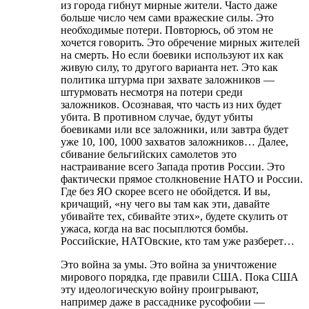
из города гибнут мирные жители. Часто даже
больше число чем сами вражеские силы. Это
необходимые потери. Повторюсь, об этом не
хочется говорить. Это обречение мирных жителей
на смерть. Но если боевики используют их как
живую силу, то другого варианта нет. Это как
политика штурма при захвате заложников —
штурмовать несмотря на потери среди
заложников. Осознавая, что часть из них будет
убита. В противном случае, будут убиты
боевиками или все заложники, или завтра будет
уже 10, 100, 1000 захватов заложников… Далее,
сбивание бельгийских самолетов это
настраивание всего Запада против России. Это
фактически прямое столкновение НАТО и России.
Где без ЯО скорее всего не обойдется. И вы,
кричащий, «ну чего вы там как эти, давайте
убивайте тех, сбивайте этих», будете скулить от
ужаса, когда на вас посыплются бомбы.
Российские, НАТОвские, кто там уже разберет…
Это война за умы. Это война за уничтожение
мирового порядка, где правили США. Пока США
эту идеологическую войну проигрывают,
например даже в рассаднике русофобии —