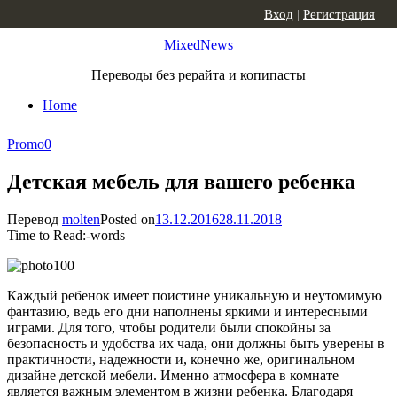
Skip to content
Вход
|
Регистрация
MixedNews
Переводы без рерайта и копипасты
Home
Promo
0
Детская мебель для вашего ребенка
Перевод
molten
Posted on
13.12.2016
28.11.2018
Time to Read:
-
words
Каждый ребенок имеет поистине уникальную и неутомимую
фантазию, ведь его дни наполнены яркими и интересными
играми. Для того, чтобы родители были спокойны за
безопасность и удобства их чада, они должны быть уверены в
практичности, надежности и, конечно же, оригинальном
дизайне детской мебели. Именно атмосфера в комнате
является важным элементом в жизни ребенка. Благодаря