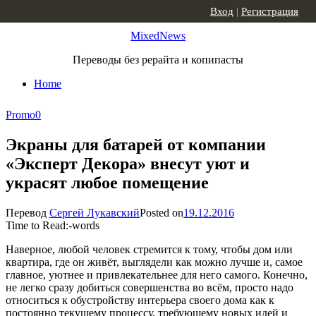
Skip to content
Вход
|
Регистрация
MixedNews
Переводы без рерайта и копипасты
Home
Promo
0
Экраны для батарей от компании
«Эксперт Декора» внесут уют и
украсят любое помещение
Перевод
Сергей Лукавский
Posted on
19.12.2016
Time to Read:
-
words
Наверное, любой человек стремится к тому, чтобы дом или
квартира, где он живёт, выглядели как можно лучше и, самое
главное, уютнее и привлекательнее для него самого. Конечно,
не легко сразу добиться совершенства во всём, просто надо
относиться к обустройству интерьера своего дома как к
постоянно текущему процессу, требующему новых идей и