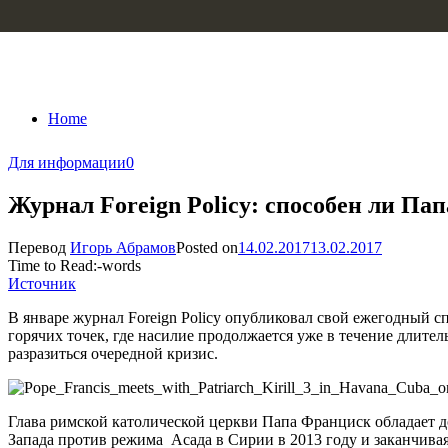
Skip to content
Home
Для информации
0
Журнал Foreign Policy: способен ли Па
Перевод
Игорь Абрамов
Posted on
14.02.2017
13.02.2017
Time to Read:
-
words
Источник
В январе журнал Foreign Policy опубликовал свой ежегодный с
горячих точек, где насилие продолжается уже в течение длител
разразиться очередной кризис.
Глава римской католической церкви Папа Франциск обладает 
Запада против режима Асада в Сирии в 2013 году и заканчива