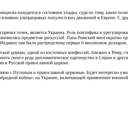
нциска находится в состоянии упадка, судя по тому, какие пол
влиянии ультраправых популистских движений в Европе. С друг
 горячих точек, является Украина. Роль понтифика в урегулиро
тановилась предметом дискуссий. Папа Римский многократно п
 Недавно там были распределены первые 6 миллионов долларов,
ской церкви, одной из восточных конфессий, близких к Риму, с
анить своего рода дипломатическое партнерство в Сирии и други
и к Русской православной церкви.
язи с Путиным и православной церковью. Будет интересно узнать
гибридной войны» на Украине, включающей применение военной 