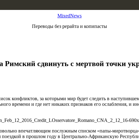
MixedNews
Переводы без рерайта и копипасты
па Римский сдвинуть с мертвой точки у
писок конфликтов, за которыми мир будет следить в наступивше
ьного времени и где нет никаких признаков его ослабления, и и
довольно впечатляющим послужным списком «папы-миротворца»,
я поездкой в прошлом году в Центрально-Африканскую Республи