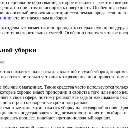
т специальное образование, которое позволяет грамотно выбрат
щения, но при этом не испортить поверхность. Особенно актуальн
и: неопытный человек может принести немало вреда, если не зн
лининг
станет идеальным выбором.
ть отдельные элементы или проводить генеральную процедуру. 
т остатков строительных смесей. Особенно пользуется такое пре
ьной уборки
ае:
стов находятся пылесосы для влажной и сухой уборки, ковром
о позволяет не только устранить загрязнения, но и привести пом
 обычных магазинах. Такие средства часто используются толь
 которые хорошо знают пропорции и свойства того или иного ве
ыт в своей сфере, поэтому решают все задачи максимально быст
лано в строго оговоренные сроки или раньше.
 частные лица хотят заказать уборку на регулярной основе. Для
ециалисты подстраиваются под возможности клиента, выбирают н
тролировать процесс, подойдет противоположный вариант.
честве полезной услуги, на которую всегда стоит тратить день