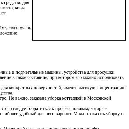
ь средство для
о это, когда
ает
Их услуги очень
дложение
оечные и подметальные машины, устройства для просушки
ещение в такое состояние, при котором его можно использовать
ко для конкретных поверхностей, имеют высокую концентрацию
щества.
ро. Не важно, заказана уборка коттеджей в Московской
 этого следует обратиться к профессионалам, которые
аиболее удобный для него вариант. Можно заказать уборку на
ги. Отменный результат, вполне доступные тарифы,