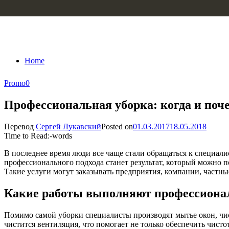
Skip to content
Home
Promo
0
Профессиональная уборка: когда и поче
Перевод
Сергей Лукавский
Posted on
01.03.2017
18.05.2018
Time to Read:
-
words
В последнее время люди все чаще стали обращаться к специалис
профессионального подхода станет результат, который можно п
Такие услуги могут заказывать предприятия, компании, частн
Какие работы выполняют профессион
Помимо самой уборки специалисты производят мытье окон, чи
чистится вентиляция, что помогает не только обеспечить чист