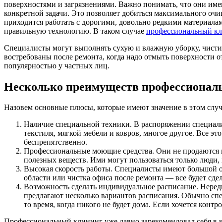
поверхностями и загрязнениями. Важно понимать, что они имею
конкретной задачи. Это позволяет добиться максимального очи
приходится работать с дорогими, довольно редкими материалам
правильную технологию. В таком случае
профессиональный к
Специалисты могут выполнять сухую и влажную уборку, чисти
востребованы после ремонта, когда надо отмыть поверхности о
популярностью у частных лиц.
Несколько преимуществ профессионал
Назовем основные плюсы, которые имеют значение в этом случ
Наличие специальной техники. В распоряжении специали
текстиля, мягкой мебели и ковров, многое другое. Все эт
беспрепятственно.
Профессиональные моющие средства. Они не продаются в
полезных веществ. Ими могут пользоваться только люди,
Высокая скорость работы. Специалисты имеют большой оп
области или чистка офиса после ремонта — все будет сде
Возможность сделать индивидуальное расписание. Нередко
предлагают несколько вариантов расписания. Обычно сп
то время, когда никого не будет дома. Если хочется кон
Профессиональный клининг уже давно зарекомендовал себя в ка