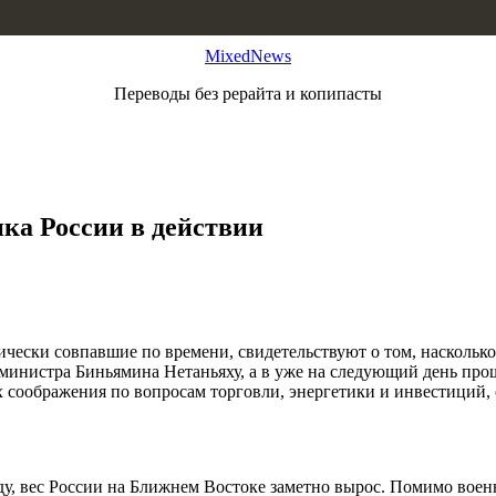
MixedNews
Переводы без рерайта и копипасты
ка России в действии
чески совпавшие по времени, свидетельствуют о том, насколько
р-министра Биньямина Нетаньяху, а в уже на следующий день п
оображения по вопросам торговли, энергетики и инвестиций, о
ду, вес России на Ближнем Востоке заметно вырос. Помимо вое