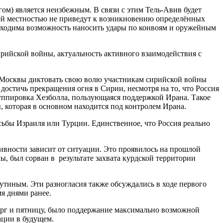
ом) является неизбежным. В связи с этим Тель-Авив будет
щей местностью не приведут к возникновению определённых
бходима возможность наносить удары по конвоям и оружейным
ирийской войны, актуальность активного взаимодействия с
и Москвы диктовать свою волю участникам сирийской войны
остичь прекращения огня в Сирии, несмотря на то, что Россия
руппировка Хезболла, пользующаяся поддержкой Ирана. Такое
, которая в основном находится под контролем Ирана.
сьбы Израиля или Турции. Единственное, что Россия реально
тивности зависит от ситуации. Это проявилось на прошлой
, был сорван в результате захвата курдской территории
утиным. Эти разногласия также обсуждались в ходе первого
я днями ранее.
верг и пятницу, было поддержание максимально возможной
ации в будущем.