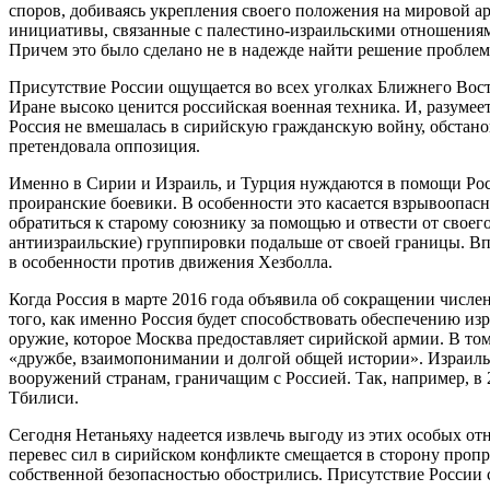
споров, добиваясь укрепления своего положения на мировой а
инициативы, связанные с палестино-израильскими отношениям
Причем это было сделано не в надежде найти решение проблемы
Присутствие России ощущается во всех уголках Ближнего Вос
Иране высоко ценится российская военная техника. И, разумее
Россия не вмешалась в сирийскую гражданскую войну, обстанов
претендовала оппозиция.
Именно в Сирии и Израиль, и Турция нуждаются в помощи Росс
проиранские боевики. В особенности это касается взрывоопасн
обратиться к старому союзнику за помощью и отвести от своег
антиизраильские) группировки подальше от своей границы. В
в особенности против движения Хезболла.
Когда Россия в марте 2016 года объявила об сокращении числ
того, как именно Россия будет способствовать обеспечению из
оружие, которое Москва предоставляет сирийской армии. В то
«дружбе, взаимопонимании и долгой общей истории». Израиль
вооружений странам, граничащим с Россией. Так, например, в
Тбилиси.
Сегодня Нетаньяху надеется извлечь выгоду из этих особых отн
перевес сил в сирийском конфликте смещается в сторону проп
собственной безопасностью обострились. Присутствие России 