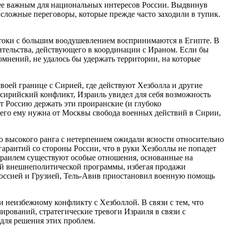
олее важным для национальных интересов России. Выдвинув
сложные переговоры, которые прежде часто заходили в тупик.
отоки с большим воодушевлением воспринимаются в Египте. В
вительства, действующего в координации с Ираном. Если бы
омнений, не удалось бы удержать территории, на которые
воей границе с Сирией, где действуют Хезболла и другие
 сирийский конфликт, Израиль увидел для себя возможность
т Россию держать эти проиранские (и глубоко
сего ему нужна от Москвы свобода военных действий в Сирии,
о высокого ранга с нетерпением ожидали ясности относительно
гарантий со стороны России, что в руки Хезболлы не попадет
Израилем существуют особые отношения, основанные на
ой внешнеполитической программы, избегая продажи
 Россией и Грузией, Тель-Авив приостановил военную помощь
и неизбежному конфликту с Хезболлой. В связи с тем, что
рований, стратегические тревоги Израиля в связи с
для решения этих проблем.