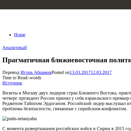
Skip to content
Home
Аналитика
0
Прагматичная ближневосточная полити
Перевод
Игорь Абрамов
Posted on
13.03.2017
12.03.2017
Time to Read:
-
words
Источник
Визиты в Москву двух лидеров стран Ближнего Востока, практи
четверг президент России принял у себя израильского премье
Реджепом Тайипом Эрдоганом. Российский лидер выслушал их с
проблемы безопасности, связанные с сирийским конфликтом.
С момента развертывания российских войск в Сирии в 2015 го