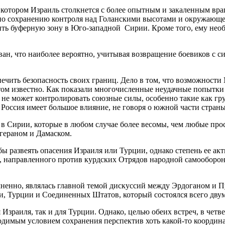
 котором Израиль столкнется с более опытным и закаленным враг
ия по сохранению контроля над Голанскими высотами и окружаю
ить буферную зону в Юго-западной Сирии. Кроме того, ему нео
ван, что наиболее вероятно, учитывая возвращение боевиков с с
ечить безопасность своих границ. Дело в том, что возможност
ом известно. Как показали многочисленные неудачные попытки д
а не может контролировать союзные силы, особенно такие как г
 Россия имеет большое влияние, не говоря о южной части страны
 в Сирии, которые в любом случае более весомы, чем любые про
егераном и Дамаском.
бы развеять опасения Израиля или Турции, однако степень ее ак
, направленного против курдских Отрядов народной самообороны
ненно, являлась главной темой дискуссий между Эрдоганом и П
, Турции и Соединенных Штатов, который состоялся всего двум
Израиля, так и для Турции. Однако, целью обеих встреч, в чет
одимым условием сохранения перспектив хоть какой-то координ