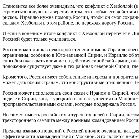
Становится все более очевидным, что конфликт с Хезболлой (в
стремиться получить заверения в том, что любые его действ
рисков. Израилю нужна помощь России, чтобы он смог сохран
складам Хезболлы в этом районе, не переходя дорогу России.
И если в конечном итоге конфликт с Хезболлой перетечет в Ли
Россией будет только усиливаться.
Россия может лишь в некоторой степени помочь Израилю обесп
ограничены, особенно в Юго-западной Сирии, и Израилю об эт
способна оказывать влияние на действия сирийской армии, он
положение существует даже в тех районах северной Сирии, где
Кроме того, Россия имеет собственные интересы и приоритеты
может дать обеим странам, это конструктивные отношения с Т
Россия может использовать свои связи с Ираном и Сирией, что
неделе в Сирии, когда турецкий план наступления на Манбидж
проправительственными силами, которые поддержала Россия.
Несовместимость российских и турецких целей в Сирии, несом
трехстороннего саммита между военным командованием России
Пределы взаимоотношений с Россией вполне очевидны как для 
эффективности взаимодействия с Москвой. Это является необх