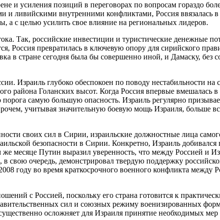
рене и усиления позиций в переговорах по вопросам гораздо б
и и ливийскими внутренними конфликтами, Россия ввязалась в 
, а с целью усилить свое влияние на региональных лидеров.
тока. Так, российские инвестиции и туристические денежные п
тся, Россия превратилась в ключевую опору для сирийского пра
ка в стране сегодня была бы совершенно иной, и Дамаску, без с
ии. Израиль глубоко обеспокоен по поводу нестабильности на с
ого района Голанских высот. Когда Россия впервые вмешалась в
о порога самую большую опасность. Израиль регулярно призывае
прочем, учитывая значительную боевую мощь Израиля, больше в
енности своих сил в Сирии, израильские должностные лица самог
раильской безопасности в Сирии. Конкретно, Израиль добивался 
м же месяце Путин выразил уверенность, что между Россией и 
, в свою очередь, демонстрировал твердую поддержку российск
 2008 году во время краткосрочного военного конфликта между
ошений с Россией, поскольку его страна готовится к практическ
равительственных сил и союзных режиму военизированных форми
существенно осложняет для Израиля принятие необходимых мер 