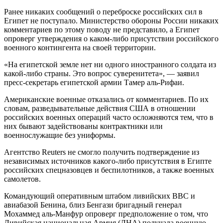
Ранее никаких сообщений о переброске российских сил в
Египет не поступало. Министерство обороны России никаких
комментариев по этому поводу не представило, а Египет
опроверг утверждения о каком-либо присутствии российского
военного контингента на своей территории.
«На египетской земле нет ни одного иностранного солдата из
какой-либо страны. Это вопрос суверенитета», — заявил
пресс-секретарь египетской армии Тамер аль-Рифаи.
Американские военные отказались от комментариев. По их
словам, разведывательные действия США в отношении
российских военных операций часто осложняются тем, что в
них бывают задействованы контрактники или
военнослужащие без униформы.
Агентство Reuters не смогло получить подтверждение из
независимых источников какого-либо присутствия в Египте
российских спецназовцев и беспилотников, а также военных
самолетов.
Командующий оперативным штабом ливийских ВВС и
авиабазой Бенина, близ Бенгази бригадный генерал
Мохаммед аль-Манфур опроверг предположение о том, что
Ливийская национальная Армия (ЛНА) получала военную