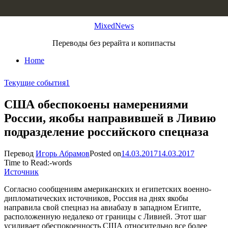
Skip to content
MixedNews
Переводы без рерайта и копипасты
Home
Текущие события
1
США обеспокоены намерениями
России, якобы направившей в Ливию
подразделение российского спецназа
Перевод
Игорь Абрамов
Posted on
14.03.2017
14.03.2017
Time to Read:
-
words
Источник
Согласно сообщениям американских и египетских военно-
дипломатических источников, Россия на днях якобы
направила свой спецназ на авиабазу в западном Египте,
расположенную недалеко от границы с Ливией. Этот шаг
усиливает обеспокоенность США относительно все более