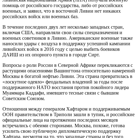
помощь от российского государства, либо от российских
военных, и заявил, что в восточной Ливии нет никаких
российских войск или военных баз.
В течение последних двух лет несколько западных стран,
включая США, направляли свои силы спецназначения и
военных советников в Ливию. Американские военные также
наносили удары с воздуха в поддержку успешной кампании
ливийских войск в 2016 году с целью выбить боевиков
ДАИШ из их опорного пункта в городе Сирт.
Вопросы о роли России в Северной Африке перекликаются с
растущими опасениями Вашингтона относительно намерений
Москвы в богатой нефтью Ливии. Эта страна превратилась в
«лоскутное одеяло» феодальных владений за годы после
поддержанного НАТО восстания против покойного лидера
Муаммара Каддафи, имевшего тесные связи с бывшим
Советским Союзом.
Отношения между генералом Хафтаром и поддерживаемым
ООН правительством в Триполи зашли в тупик, и российские
официальные лица на протяжении последних месяцев
встречались с обеими сторонами. Москва, похоже, готова
усилить свою публичную дипломатическую поддержку
Хафтара, несмотря на то, что западные страны и без того