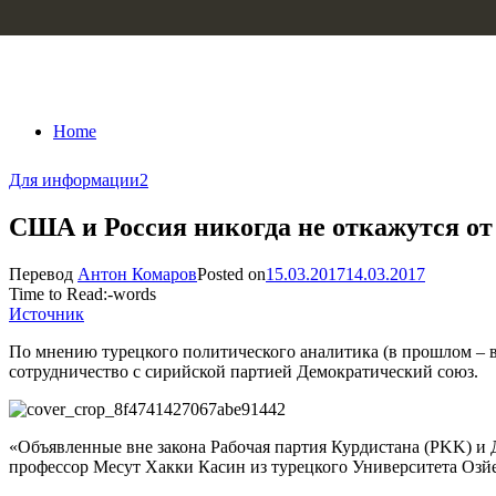
Skip to content
Home
Для информации
2
США и Россия никогда не откажутся от
Перевод
Антон Комаров
Posted on
15.03.2017
14.03.2017
Time to Read:
-
words
Источник
По мнению турецкого политического аналитика (в прошлом – в
сотрудничество с сирийской партией Демократический союз.
«Объявленные вне закона Рабочая партия Курдистана (PKK) и 
профессор Месут Хакки Касин из турецкого Университета Озйе