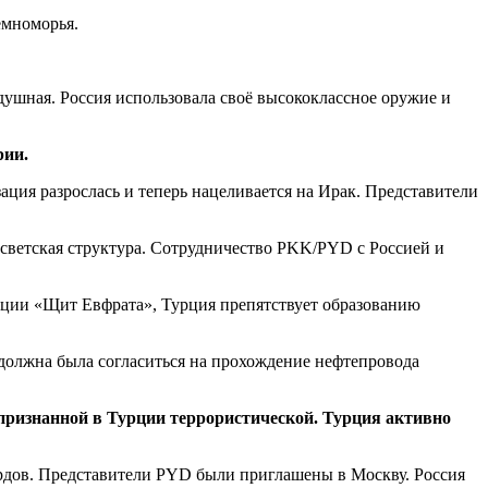
емноморья.
душная. Россия использовала своё высококлассное оружие и
рии.
ация разрослась и теперь нацеливается на Ирак. Представители
светская структура. Сотрудничество PKK/PYD с Россией и
рации «Щит Евфрата», Турция препятствует образованию
я должна была согласиться на прохождение нефтепровода
 признанной в Турции террористической. Турция активно
урдов. Представители PYD были приглашены в Москву. Россия