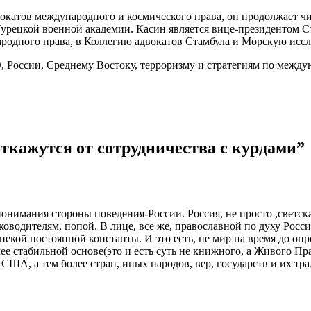
окатов международного и космического права, он продолжает 
урецкой военной академии. Касин является вице-президентом Ст
родного права, в Коллегию адвокатов Стамбула и Морскую исс
 России, Среднему Востоку, терроризму и стратегиям по между
ткажутся от сотрудничества с курдами
”
понимания стороны поведения-России. Россия, не просто ,светская
ководителям, попой. В лице, все же, православной по духу Росси
некой постоянной константы. И это есть, не мир на время до оп
е стабильной основе(это и есть суть не книжного, а Живого Пр
США, а тем более стран, иных народов, вер, государств и их тр