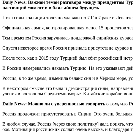
Daily News: Важной темой разговора между президентом Ту
настоящий момент и в ближайшем будущем.
Пока силы коалиции точечно ударяли по ИГ в Ираке и Леванте
Официальная армия, контролировавшая менее 15 процентов тер
Тем временем Россия заручилась поддержкой сирийских курдов
Спустя некоторое время Россия признала присутствие курдов в 
После того, как в 2015 году Турцией был сбит российский ист
В России намеревались наказать Турцию. На это указывают дей
Россия, в то же время, изменила баланс сил и в Чёрном море,
В некотором смысле это была и демонстрация силы, направлен
учения в восточном Средиземноморье. Китайские корабли вошли
Daily News: Можно ли с уверенностью говорить о том, что Р
Россия продолжит присутствовать в Сирии. Это очень большая 
В любом случае, Россия [через свою политику] дала понять, чт
боя. Мотивация российских солдат очень высока, и благодаря 