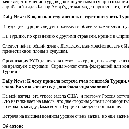
заявляет, что мнение курдов должно учитываться при создании
сирийский лидер Башар Асад будет вынужден принять это, чт
Daily News: Как, по вашему мнению, следует поступить Тур
В будущем Турции следует произвести обмен заложниками и ус
На Турцию, по сравнению с другими странами, кризис в Сирии
Следует найти общий язык с Дамаском, взаимодействовать с 
принести свои плоды в будущем.
Организация PYD делится на несколько групп, и некоторые из
не враждуем с курдами. Сирия может стать федерацией или ко
Турции».
Daily News: К чему привела встреча глав генштаба Турции,
силы. Как вы считаете, угроза была оправданной?
На мой взгляд, эта угроза задела США, и поэтому Россия вст
Это наталкивает на мысль, что две стороны успели договорить
возможно, между Дамаском и Турцией найдено понимание.
Встреча на высшем военном уровне очень важна, но ещё важнее
Об авторе