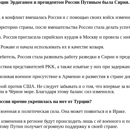
рции Эрдоганом и президентом России Путиным была Сирия. 
, в конфликт вмешалась Россия и с помощью своих войск измени
ритории страны, после вмешательства России стала делать успе
. Россия пригласила сирийских курдов в Москву и провела с н
Рожаве и начала использовать их в качестве козыря.
ребитель, Россия стала развивать работу разведки в Сирии и п
ствия представителей PKK, а также изъятые у них при задержан
 усиливая военное присутствие в Армении и разместив в стране 
ной против США. Не следует забывать и о том, что впервые за 
 в Чёрное море. Благодаря этому баланс сил изменился.
оссия прочно укрепилась на юге от Турции?
военная и политическая сила. Она может появиться и в Ираке.
о изменения в регионе будут происходить лишь с её военного и 
этому Путин получает огромную поддержку в своей стране.