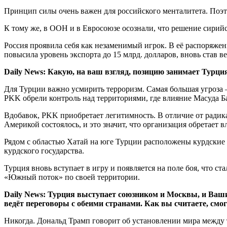
Принцип силы очень важен для российского менталитета. Поэт
К тому же, в ООН и в Евросоюзе осознали, что решение сирий
Россия проявила себя как незаменимый игрок. В её распоряжен
повысила уровень экспорта до 15 млрд. долларов, вновь став
Daily News: Какую, на ваш взгляд, позицию занимает Турц
Для Турции важно усмирить терроризм. Самая большая угроза –
PKK обрели контроль над территориями, где влияние Масуда Ба
Вдобавок, PKK приобретает легитимность. В отличие от радик
Америкой состоялось, и это значит, что организация обретает в
Рядом с областью Хатай на юге Турции расположены курдские 
курдского государства.
Турция вновь вступает в игру и появляется на поле боя, что 
«Южный поток» по своей территории.
Daily News: Турция выступает союзником и Москвы, и Ваши
ведёт переговоры с обеими странами. Как вы считаете, смог
Никогда. Дональд Трамп говорит об установлении мира между 