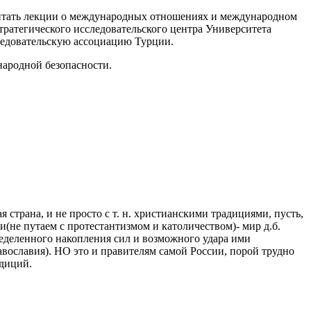
читать лекции о международных отношениях и международном
ратегического исследовательского центра Университета
ледовательскую ассоциацию Турции.
народной безопасности.
 страна, и не просто с т. н. христианскими традициями, пусть,
и(не путаем с протестантизмом и католичеством)- мир д.б.
ределенного накопления сил и возможного удара ими
авославия). НО это и правителям самой России, порой трудно
адиций.