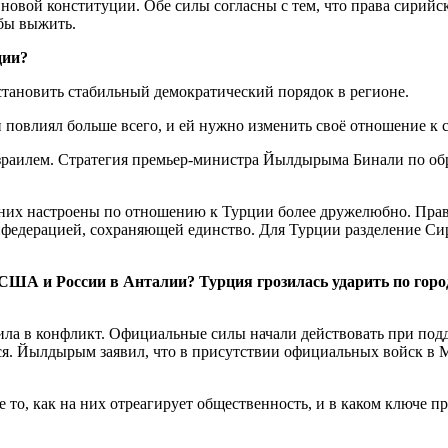
 новой конституции. Обе силы согласны с тем, что права сирийс
обы выжить.
ции?
тановить стабильный демократический порядок в регионе.
 повлиял больше всего, и ей нужно изменить своё отношение к 
Израилем. Стратегия премьер-министра Йылдырыма Бинали по о
 них настроены по отношению к Турции более дружелюбно. Прав
нфедерацией, сохраняющей единство. Для Турции разделение Сир
 США и России в Анталии? Турция грозилась ударить по горо
упила в конфликт. Официальные силы начали действовать при по
ся. Йылдырым заявил, что в присутствии официальных войск в М
 то, как на них отреагирует общественность, и в каком ключе 