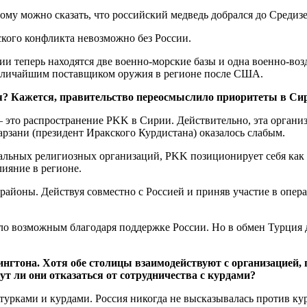
ому можно сказать, что российский медведь добрался до Средиз
ского конфликта невозможно без России.
ии теперь находятся две военно-морские базы и одна военно-воз
 величайшим поставщиком оружия в регионе после США.
ия? Кажется, правительство переосмыслило приоритеты в Си
 это распространение PKK в Сирии. Действительно, эта организ
рзани (президент Иракского Курдистана) оказалось слабым.
альных религиозных организаций, PKK позиционирует себя как 
лияние в регионе.
районы. Действуя совместно с Россией и приняв участие в опе
стало возможным благодаря поддержке России. Но в обмен Турци
нгтона. Хотя обе столицы взаимодействуют с организацией,
ут ли они отказаться от сотрудничества с курдами?
турками и курдами. Россия никогда не высказывалась против к