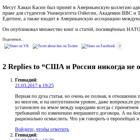
Месут Хакки Касин был принят в Американскую коллегию адв
праве для студентов Университета Озйегин, Академии ВВС и Т
Едитипе, а также входит в Американскую ассоциацию междуна
Он опубликовал множество книг и статей, посвящённых НАТО,
Поделиться...
0
2 Replies to “
США и Россия никогда не о
Геннадий
:
21.03.2017 в 19:25
Верная по духа статья, но очень не полная, в отношении 
во многом, и на интуитивном уровне, даже вопреки,ее ру
установлен на земле между народами всегда с принятием 
требований по изменению вчерашнего договора. А на боле
рационально осмыслить. Что уж говорить о европейцах и 
Войдите, чтобы ответить
Геннадий
: