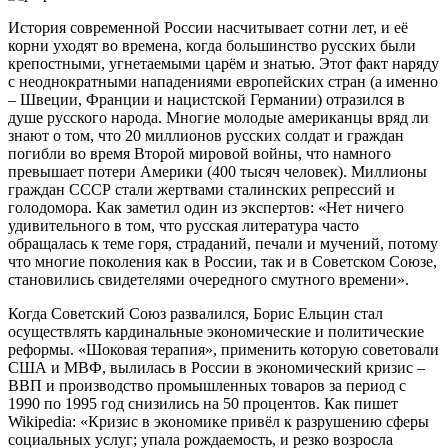
История современной России насчитывает сотни лет, и её
корни уходят во времена, когда большинство русских были
крепостными, угнетаемыми царём и знатью. Этот факт наряду
с неоднократными нападениями европейских стран (а именно
– Швеции, Франции и нацистской Германии) отразился в
душе русского народа. Многие молодые американцы вряд ли
знают о том, что 20 миллионов русских солдат и граждан
погибли во время Второй мировой войны, что намного
превышает потери Америки (400 тысяч человек). Миллионы
граждан СССР стали жертвами сталинских репрессий и
голодомора. Как заметил один из экспертов: «Нет ничего
удивительного в том, что русская литература часто
обращалась к теме горя, страданий, печали и мучений, потому
что многие поколения как в России, так и в Советском Союзе,
становились свидетелями очередного смутного времени».
Когда Советский Союз развалился, Борис Ельцин стал
осуществлять кардинальные экономические и политические
реформы. «Шоковая терапия», применить которую советовали
США и МВФ, вылилась в России в экономический кризис –
ВВП и производство промышленных товаров за период с
1990 по 1995 год снизились на 50 процентов. Как пишет
Wikipedia: «Кризис в экономике привёл к разрушению сферы
социальных услуг; упала рождаемость, и резко возросла