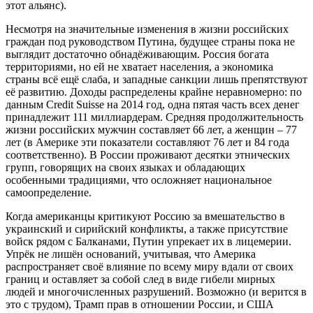
этот альянс).
Несмотря на значительные изменения в жизни российских
граждан под руководством Путина, будущее страны пока не
выглядит достаточно обнадёживающим. Россия богата
территориями, но ей не хватает населения, а экономика
страны всё ещё слаба, и западные санкции лишь препятствуют
её развитию. Доходы распределены крайне неравномерно: по
данным Credit Suisse на 2014 год, одна пятая часть всех денег
принадлежит 111 миллиардерам. Средняя продолжительность
жизни российских мужчин составляет 66 лет, а женщин – 77
лет (в Америке эти показатели составляют 76 лет и 84 года
соответственно). В России проживают десятки этнических
групп, говорящих на своих языках и обладающих
особенными традициями, что осложняет национальное
самоопределение.
Когда американцы критикуют Россию за вмешательство в
украинский и сирийский конфликты, а также присутствие
войск рядом с Балканами, Путин упрекает их в лицемерии.
Упрёк не лишён оснований, учитывая, что Америка
распространяет своё влияние по всему миру вдали от своих
границ и оставляет за собой след в виде гибели мирных
людей и многочисленных разрушений. Возможно (и верится в
это с трудом), Трамп прав в отношении России, и США