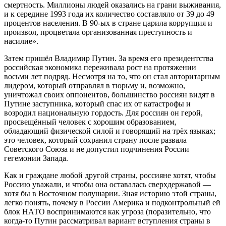
смертность. Миллионы людей оказались на грани выживания,
и к середине 1993 года их количество составляло от 39 до 49
процентов населения. В 90-ых в стране царила коррупция и
произвол, процветала организованная преступность и
насилие».
Затем пришёл Владимир Путин. За время его президентства
российская экономика переживала рост на протяжении
восьми лет подряд. Несмотря на то, что он стал авторитарным
лидером, который отправлял в тюрьму и, возможно,
уничтожал своих оппонентов, большинство россиян видят в
Путине заступника, который спас их от катастрофы и
возродил национальную гордость. Для россиян он герой,
просвещённый человек с хорошим образованием,
обладающий физической силой и говорящий на трёх языках;
это человек, который сохранил страну после развала
Советского Союза и не допустил подчинения России
гегемонии Запада.
Как и граждане любой другой страны, россияне хотят, чтобы
Россию уважали, и чтобы она оставалась сверхдержавой —
хотя бы в Восточном полушарии. Зная историю этой страны,
легко понять, почему в России Америка и подконтрольный ей
блок НАТО воспринимаются как угроза (поразительно, что
когда-то Путин рассматривал вариант вступления страны в