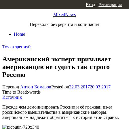
Skip to content
Вход
|
Регистрация
MixedNews
Переводы без рерайта и копипасты
Home
Точка зрения
0
Американский эксперт призывает
американцев не судить так строго
Россию
Перевод
Антон Комаров
Posted on
22.03.2017
20.03.2017
Time to Read:
-
words
Источник
Прежде чем демонизировать Россию и её граждан из-за
российского вмешательства в американские выборы,
американцам надлежит обратиться к истории этой страны.