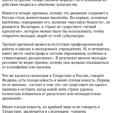
действия сводятся к обычному хулиганству.
Имеются четыре причины, почему это движение сохраняет в
России столь значительные масштабы. Во-первых, основные
проблемы, породившие его, включая «массовую бедность», не
решаются. Во-вторых, в стране не существует «четкой
идеологии», которую можно было бы использовать, чтобы
отвратить молодых людей от этой субкультуры.
Третьей причиной является отсутствие профилактической
работы в школах и молодежных учреждениях. И, в-четвертых,
имеет место «катастрофа в системе образования, особенно в
гуманитарных дисциплинах». В результате многие молодые
россияне не видят причин, почему они должны отказываться
от ксенофобии или насилия.
Что же касается скинхедов в Татарстане и России, говорит
Федяева, есть плохая новость и менее плохая новость. Первая,
по ее мнению, состоит в том, что «не существует ни одного
примера в истории, когда какой-либо стране удалось
полностью избавиться от расистских или неонацистских
движений».
Менее плохая новость, по крайней мере если говорить о
Татарстане, заключается в следующем: «уровень