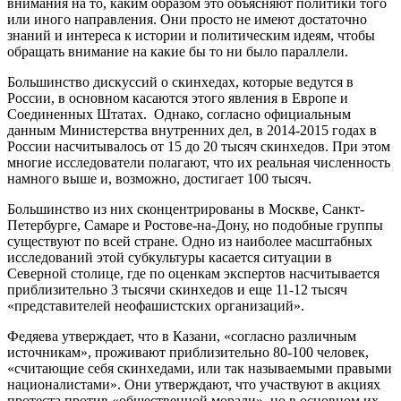
внимания на то, каким образом это объясняют политики того
или иного направления. Они просто не имеют достаточно
знаний и интереса к истории и политическим идеям, чтобы
обращать внимание на какие бы то ни было параллели.
Большинство дискуссий о скинхедах, которые ведутся в
России, в основном касаются этого явления в Европе и
Соединенных Штатах. Однако, согласно официальным
данным Министерства внутренних дел, в 2014-2015 годах в
России насчитывалось от 15 до 20 тысяч скинхедов. При этом
многие исследователи полагают, что их реальная численность
намного выше и, возможно, достигает 100 тысяч.
Большинство из них сконцентрированы в Москве, Санкт-
Петербурге, Самаре и Ростове-на-Дону, но подобные группы
существуют по всей стране. Одно из наиболее масштабных
исследований этой субкультуры касается ситуации в
Северной столице, где по оценкам экспертов насчитывается
приблизительно 3 тысячи скинхедов и еще 11-12 тысяч
«представителей неофашистских организаций».
Федяева утверждает, что в Казани, «согласно различным
источникам», проживают приблизительно 80-100 человек,
«считающие себя скинхедами, или так называемыми правыми
националистами». Они утверждают, что участвуют в акциях
протеста против «общественной морали», но в основном их