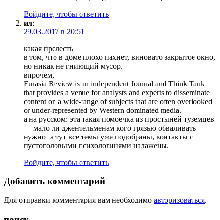
Войдите, чтобы ответить
ил
:
29.03.2017 в 20:51
какая прелесть
в том, что в доме плохо пахнет, виновато закрытое окно,
но никак не гниющий мусор.
впрочем,
Eurasia Review is an independent Journal and Think Tank
that provides a venue for analysts and experts to disseminate
content on a wide-range of subjects that are often overlooked
or under-represented by Western dominated media.
а на русском: эта такая помоечка из простыней туземцев
— мало ли джентельменам кого грязью обваливать
нужно- а тут все темы уже подобраны, контакты с
пустоголовыми психологинями налажены.
Войдите, чтобы ответить
Добавить комментарий
Для отправки комментария вам необходимо
авторизоваться
.
поиск