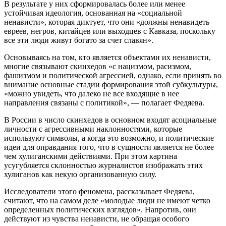
В результате у них сформировалась более или менее
устойчивая идеология, основанная на «социальной
ненависти», которая диктует, что они «должны ненавидеть
евреев, негров, китайцев или выходцев с Кавказа, поскольку
все эти люди живут богато за счет славян».
Основываясь на том, кто является объектами их ненависти,
многие связывают скинхедов «с нацизмом, расизмом,
фашизмом и политической агрессией, однако, если принять во
внимание основные стадии формирования этой субкультуры,
«можно увидеть, что далеко не все входящие в нее
направления связаны с политикой», — полагает Федяева.
В России в число скинхедов в основном входят асоциальные
личности с агрессивными наклонностями, которые
используют символы, а когда это возможно, и политические
идеи для оправдания того, что в сущности является не более
чем хулиганскими действиями. При этом картина
усугубляется склонностью журналистов изображать этих
хулиганов как некую организованную силу.
Исследователи этого феномена, рассказывает Федяева,
считают, что на самом деле «молодые люди не имеют четко
определенных политических взглядов». Напротив, они
действуют из чувства ненависти, не обращая особого