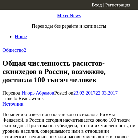
Skip to content
Вход
|
Регистрация
MixedNews
Переводы без рерайта и копипасты
Home
Общество
2
Общая численность расистов-
скинхедов в России, возможно,
достигла 100 тысяч человек
Перевод
Игорь Абрамов
Posted on
23.03.2017
22.03.2017
Time to Read:
-
words
Источник
По мнению известного казанского психолога Риммы
Федяевой, в России сегодня насчитывается около 100 тысяч
скинхедов. При этом она убеждена, что ни их численность, ни
уровень насилия, совершаемого ими в отношении
этнических, религиозных или расовых меньшинств, скорее