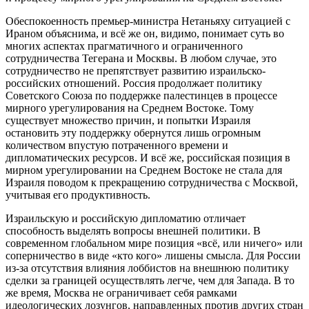
Обеспокоенность премьер-министра Нетаньяху ситуацией с
Ираном объяснима, и всё же он, видимо, понимает суть во
многих аспектах прагматичного и ограниченного
сотрудничества Тегерана и Москвы. В любом случае, это
сотрудничество не препятствует развитию израильско-
российских отношений. Россия продолжает политику
Советского Союза по поддержке палестинцев в процессе
мирного урегулирования на Среднем Востоке. Тому
существует множество причин, и попытки Израиля
остановить эту поддержку обернутся лишь огромным
количеством впустую потраченного времени и
дипломатических ресурсов. И всё же, российская позиция в
мирном урегулировании на Среднем Востоке не стала для
Израиля поводом к прекращению сотрудничества с Москвой,
учитывая его продуктивность.
Израильскую и российскую дипломатию отличает
способность выделять вопросы внешней политики. В
современном глобальном мире позиция «всё, или ничего» или
соперничество в виде «кто кого» лишены смысла. Для России
из-за отсутствия влияния лоббистов на внешнюю политику
сделки за границей осуществлять легче, чем для Запада. В то
же время, Москва не ограничивает себя рамками
идеологических лозунгов, направленных против других стран