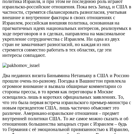
политика Израиля, и при этом не последнюю роль играют
израильско-российские отношения. Пока весь Запад, и США в
частности, стремятся сбалансировать разногласия, учитывая
внешние и внутренние факторы в своих отношениях с
Израилем, российская внешняя политика, основанная на
прагматичных идеях национальных интересов, реализуемых в
ходе переговоров и в сделках, направлена на максимальное
укрепление сотрудничества с Израилем. Ни одна из двух
стран не замалчивает разногласий, но каждая из них
стремится совместно работать в тех областях, где эти
интересы совпадают.
Два недавних визита Биньямина Нетаньяху в США и Россию
прошли очень по-разному. Поездка в Вашингтон привлекла
огромное внимание и вызвала обширные комментарии со
стороны прессы, в то время как переговоры в Москве
освещались лишь в коротких официальных заявлениях. То,
что это была первая встреча израильского премьер-министра с
новым президентом США, лишь частично объясняет это
различие. Американо-израильские отношения – предмет
внутренней политики США. То же самое можно сказать и об
отношениях большинства западных стран с Израилем – будь
то Германия с её эмоциональной привязанностью к Израилю,