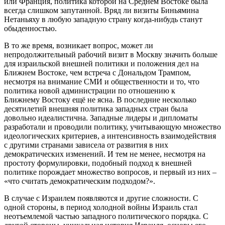
или Франция, политика которой на Среднем Востоке была
всегда слишком запутанной. Вряд ли визиты Биньямина
Нетаньяху в любую западную страну когда-нибудь станут
обыденностью.
В то же время, возникает вопрос, может ли
непродолжительный рабочий визит в Москву значить больше
для израильской внешней политики и положения дел на
Ближнем Востоке, чем встреча с Дональдом Трампом,
несмотря на внимание СМИ и общественности и то, что
политика новой администрации по отношению к
Ближнему Востоку ещё не ясна. В последние несколько
десятилетий внешняя политика западных стран была
довольно идеалистична. Западные лидеры и дипломаты
разработали и проводили политику, учитывающую множество
идеологических критериев, а интенсивность взаимодействия
с другими странами зависела от развития в них
демократических изменений. И тем не менее, несмотря на
простоту формулировки, подобный подход к внешней
политике порождает множество вопросов, и первый из них –
«что считать демократическим подходом?».
В случае с Израилем появляются и другие сложности. С
одной стороны, в период холодной войны Израиль стал
неотъемлемой частью западного политического порядка. С