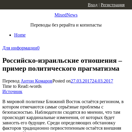
Skip to content
Вход
|
Регистрация
MixedNews
Переводы без рерайта и копипасты
Home
Для информации
0
Российско-израильские отношения –
пример политического прагматизма
Перевод
Антон Комаров
Posted on
27.03.2017
24.03.2017
Time to Read:
-
words
Источник
В мировой политике Ближний Восток остаётся регионом, в
котором отмечаются самые серьёзные проблемы с
безопасностью. Наблюдатели сходятся во мнении, что там
происходят кардинальные изменения, от которых будет
зависеть его будущее. Среди определяющих обстановку
факторов традиционно первостепенным остаётся внешняя