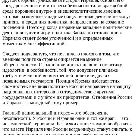
другой стороны, уникальная история Израиля, основы его
государственности и интересы безопасности во враждебной
среде породили внутри- и внешнеполитические явления,
которые различные западные общественные деятели не могут
принять, и среди них политика, направленная на создание
поселений. Поэтому, когда избранные западные политические
деятели вступят в игру, политика Запада по отношению к
Израилю станет более утончённой и в определённых
моментах менее эффективной.
Следует подчеркнуть, что нет ничего плохого в том, что
внешняя политика страны опирается на мнение
общественности. Сложно подчинить внешнюю политику
идеологии, в особенности, той, что допускает или даже
требует изменений во внутренней политике других
независимых государств. Позиция Кремля избегает этих
сложностей: внешняя политика России направлена на защиту
национальных интересов в сотрудничестве с другими
государствами и с учётом их приоритетов. Отношения России
и Израиля – наглядный тому пример.
Главный национальный интерес – это обеспечение
безопасности. У России и Израиля один и тот же враг — это
исламистский терроризм. Без всяких «но»: трудно вообразить,
что власти Израиля или России когда-нибудь станут считать, к
примеру, исламистских экстремистов, действующих на