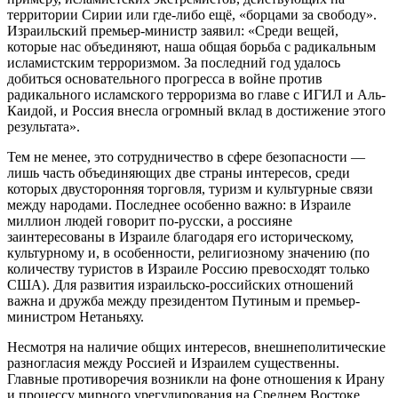
территории Сирии или где-либо ещё, «борцами за свободу».
Израильский премьер-министр заявил: «Среди вещей,
которые нас объединяют, наша общая борьба с радикальным
исламистским терроризмом. За последний год удалось
добиться основательного прогресса в войне против
радикального исламского терроризма во главе с ИГИЛ и Аль-
Каидой, и Россия внесла огромный вклад в достижение этого
результата».
Тем не менее, это сотрудничество в сфере безопасности —
лишь часть объединяющих две страны интересов, среди
которых двусторонняя торговля, туризм и культурные связи
между народами. Последнее особенно важно: в Израиле
миллион людей говорит по-русски, а россияне
заинтересованы в Израиле благодаря его историческому,
культурному и, в особенности, религиозному значению (по
количеству туристов в Израиле Россию превосходят только
США). Для развития израильско-российских отношений
важна и дружба между президентом Путиным и премьер-
министром Нетаньяху.
Несмотря на наличие общих интересов, внешнеполитические
разногласия между Россией и Израилем существенны.
Главные противоречия возникли на фоне отношения к Ирану
и процессу мирного урегулирования на Среднем Востоке.