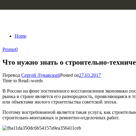
Skip to content
Home
Promo
0
Что нужно знать о строительно-техниче
Перевод
Сергей Лукавский
Posted on
27.03.2017
Time to Read:
-
words
В России на фоне постепенного восстановления экономики пос
рынка в стране является его разнородность, проявляющаяся в
или объектами жилого строительства советской эпохи.
Поэтому востребованной является такая услуга, как строитель
строительно-монтажных и ремонтно-отделочных работ.