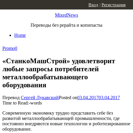
Skip to content
Вход
|
Регистрация
MixedNews
Переводы без рерайта и копипасты
Home
Promo
0
«СтанкоМашСтрой» удовлетворит
любые запросы потребителей
металлообрабатывающего
оборудования
Перевод
Сергей Лукавский
Posted on
03.04.2017
03.04.2017
Time to Read:
-
words
Современную экономику трудно представить себе без
развитой металлообрабатывающей промышленности, где
постоянно внедряются новые технологии и роботизированное
оборудование.