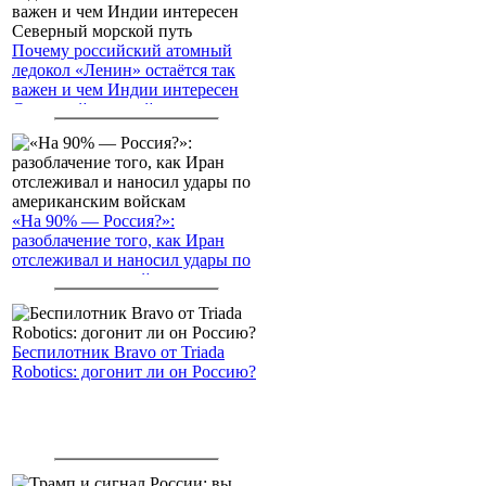
Почему российский атомный
ледокол «Ленин» остаётся так
важен и чем Индии интересен
Северный морской путь
«На 90% — Россия?»:
разоблачение того, как Иран
отслеживал и наносил удары по
американским войскам
Беспилотник Bravo от Triada
Robotics: догонит ли он Россию?