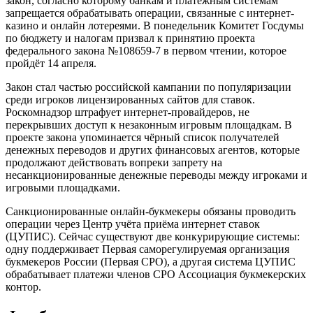
закон, согласно которому банкам и платёжным системам
запрещается обрабатывать операции, связанные с интернет-
казино и онлайн лотереями. В понедельник Комитет Госдумы
по бюджету и налогам призвал к принятию проекта
федерального закона №108659-7 в первом чтении, которое
пройдёт 14 апреля.
Закон стал частью российской кампании по популяризации
среди игроков лицензированных сайтов для ставок.
Роскомнадзор штрафует интернет-провайдеров, не
перекрывших доступ к незаконным игровым площадкам. В
проекте закона упоминается чёрный список получателей
денежных переводов и других финансовых агентов, которые
продолжают действовать вопреки запрету на
несанкционированные денежные переводы между игроками и
игровыми площадками.
Санкционированные онлайн-букмекеры обязаны проводить
операции через Центр учёта приёма интернет ставок
(ЦУПИС). Сейчас существуют две конкурирующие системы:
одну поддерживает Первая саморегулируемая организация
букмекеров России (Первая СРО), а другая система ЦУПИС
обрабатывает платежи членов СРО Ассоциация букмекерских
контор.