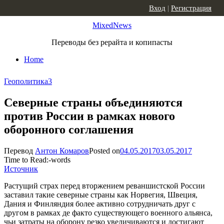
Skip to content
Вход
|
Регистрация
MixedNews
Переводы без рерайта и копипасты
Home
Геополитика
3
Северные страны объединяются
против России в рамках нового
оборонного соглашения
Перевод
Антон Комаров
Posted on
04.05.2017
03.05.2017
Time to Read:
-
words
Источник
Растущий страх перед вторжением реваншистской России
заставил такие северные страны как Норвегия, Швеция,
Дания и Финляндия более активно сотрудничать друг с
другом в рамках де факто существующего военного альянса,
чьи затраты на оборону резко увеличиваются и достигают