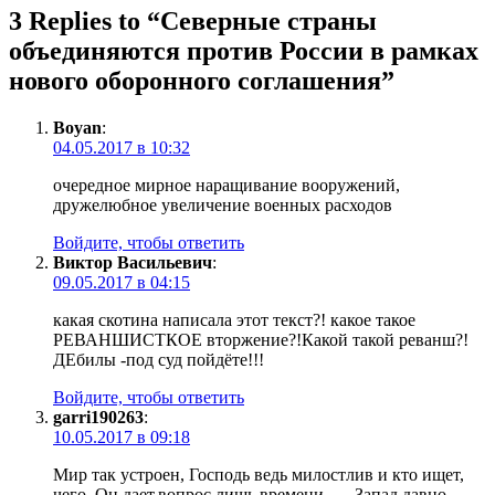
3 Replies to “
Северные страны
объединяются против России в рамках
нового оборонного соглашения
”
Boyan
:
04.05.2017 в 10:32
очередное мирное наращивание вооружений,
дружелюбное увеличение военных расходов
Войдите, чтобы ответить
Виктор Васильевич
:
09.05.2017 в 04:15
какая скотина написала этот текст?! какое такое
РЕВАНШИСТКОЕ вторжение?!Какой такой реванш?!
ДЕбилы -под суд пойдёте!!!
Войдите, чтобы ответить
garri190263
:
10.05.2017 в 09:18
Мир так устроен, Господь ведь милостлив и кто ищет,
чего, Он дает,вопрос лишь времени, — Запад давно