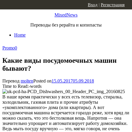
Skip to content
Вход
|
Регистрация
MixedNews
Переводы без рерайта и копипасты
Home
Promo
0
Какие виды посудомоечных машин
бывают?
Перевод
molten
Posted on
15.05.2017
05.09.2018
Time to Read:
-
words
В наше время практически у всех есть телевизор, стиралка,
холодильник, газовая плита и прочие атрибуты
«укомплектованного» дома (или квартиры). А вот
посудомоечная машина встречается гораздо реже, хотя вряд ли
можно сказать, что это бестолковая вещь. Напротив — она
значительно упрощает и автоматизирует работу домохозяйки.
Ведь мыть посуду вручную — это, мягко говоря, не очень