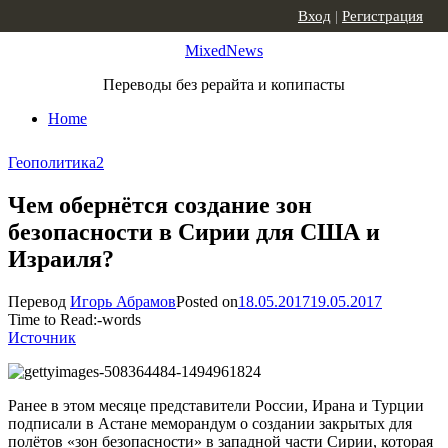
Skip to content
Вход
|
Регистрация
MixedNews
Переводы без рерайта и копипасты
Home
Геополитика
2
Чем обернётся создание зон
безопасности в Сирии для США и
Израиля?
Перевод
Игорь Абрамов
Posted on
18.05.2017
19.05.2017
Time to Read:
-
words
Источник
Ранее в этом месяце представители России, Ирана и Турции
подписали в Астане меморандум о создании закрытых для
полётов «зон безопасности» в западной части Сирии, которая