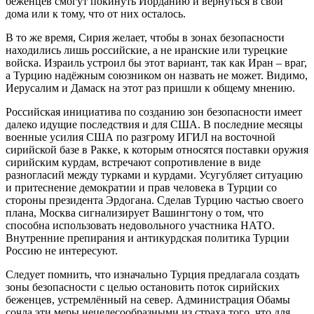
беженцев смогут покинуть Иорданию и вернуться в свои
дома или к тому, что от них осталось.
В то же время, Сирия желает, чтобы в зонах безопасности
находились лишь российские, а не иранские или турецкие
войска. Израиль устроил бы этот вариант, так как Иран – враг,
а Турцию надёжным союзником он назвать не может. Видимо,
Иерусалим и Дамаск на этот раз пришли к общему мнению.
Российская инициатива по созданию зон безопасности имеет
далеко идущие последствия и для США. В последние месяцы
военные усилия США по разгрому ИГИЛ на восточной
сирийской базе в Ракке, к которым относятся поставки оружия
сирийским курдам, встречают сопротивление в виде
разногласий между турками и курдами. Усугубляет ситуацию
и притеснение демократии и прав человека в Турции со
стороны президента Эрдогана. Сделав Турцию частью своего
плана, Москва сигнализирует Вашингтону о том, что
способна использовать недовольного участника НАТО.
Внутренние препирания и антикурдская политика Турции
Россию не интересуют.
Следует помнить, что изначально Турция предлагала создать
зоны безопасности с целью остановить поток сирийских
беженцев, устремлённый на север. Администрация Обамы
сочла эти меры нецелесообразными из страха того, что для