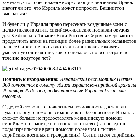
замечает, что «обеспокоен» возрастающим значением Ирана:
значит ли это, что Израиль может попросить Вашингтон
вмешаться?
И будет ли у Израиля право пересекать воздушные зоны с
целью предотвратить сирийско-иранские поставки оружия
для Хезболлы в Ливане? Если Россия и Сирия намереваются
продолжить атаки на позиции более радикальных исламистов
на юге Сирии, не попытаются ли они также атаковать
умеренную оппозицию, как это делалось по всей стране в
течение полутора лет?
Подпись к изображению:
Израильский беспилотник Hermes
900 готовится к вылету вблизи израильско-сирийской границы
29 ноября 2016 года, подконтрольные Израилю Голанские
высоты.
С другой стороны, с появлением возможности доставлять
гуманитарную помощь в южные зоны безопасности Израиль
сможет больше не предоставлять медицинскую помощь
сирийцам на границе и в своих госпиталях (за последние
годы израильские врачи помогли более чем 1 тысяче
сирийских военных и гражданских). Сотни тысяч сирийских