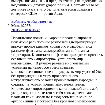
выкормышами США и предназначены для недопущения
воздушных и других ударов по ним. Поэтому было бы
логичнее сказать, что безполётные зоны созданы в
интересах США и против Асада.
Войдите, чтобы ответить
Monah2987
:
30.05.2018 в 06:46
Израильские политики хорошо проанализировали
исламские религиозные разногласия,непримиримую
вражду проповедников кровавого мракобесия под
разными флагами,с междоусобными войнами за
территории. К констатации фактов приходится признать
без внешнего «миротворца» установить мир
невозможно… В ручном режиме многолетними
усилиями на некоторое время создавая
многоконфессиональное г-во удержать мир удастся! Увы
без принуждения к миру прогрессивного
межрелигиозного баланса проживающим народам не
создать…,а усилия чрезвычайно неокупаемы.
Множество «миротворцев» с колониальной системой
умиротворения тоже тешат себя «коммерческими»
планами как и Израиль! Исход событий в Мирное
«русло» лишь в прогрессе без кровавого мракобесия