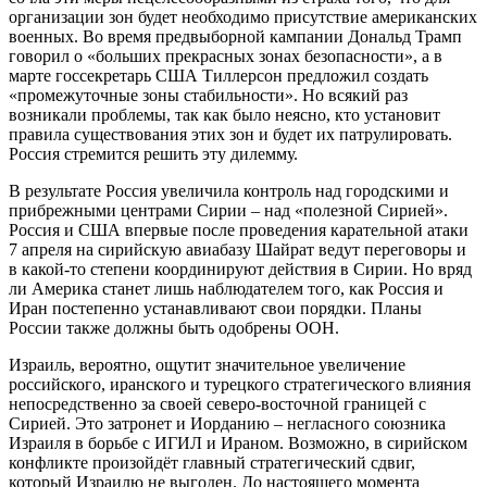
организации зон будет необходимо присутствие американских
военных. Во время предвыборной кампании Дональд Трамп
говорил о «больших прекрасных зонах безопасности», а в
марте госсекретарь США Тиллерсон предложил создать
«промежуточные зоны стабильности». Но всякий раз
возникали проблемы, так как было неясно, кто установит
правила существования этих зон и будет их патрулировать.
Россия стремится решить эту дилемму.
В результате Россия увеличила контроль над городскими и
прибрежными центрами Сирии – над «полезной Сирией».
Россия и США впервые после проведения карательной атаки
7 апреля на сирийскую авиабазу Шайрат ведут переговоры и
в какой-то степени координируют действия в Сирии. Но вряд
ли Америка станет лишь наблюдателем того, как Россия и
Иран постепенно устанавливают свои порядки. Планы
России также должны быть одобрены ООН.
Израиль, вероятно, ощутит значительное увеличение
российского, иранского и турецкого стратегического влияния
непосредственно за своей северо-восточной границей с
Сирией. Это затронет и Иорданию – негласного союзника
Израиля в борьбе с ИГИЛ и Ираном. Возможно, в сирийском
конфликте произойдёт главный стратегический сдвиг,
который Израилю не выгоден. До настоящего момента