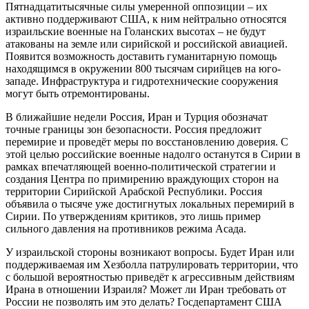
Пятнадцатитысячные силы умеренной оппозиции – их
активно поддерживают США, к ним нейтрально относятся
израильские военные на Голанских высотах – не будут
атакованы на земле или сирийской и российской авиацией.
Появится возможность доставить гуманитарную помощь
находящимся в окружении 800 тысячам сирийцев на юго-
западе. Инфраструктура и гидротехнические сооружения
могут быть отремонтированы.
В ближайшие недели Россия, Иран и Турция обозначат
точные границы зон безопасности. Россия предложит
перемирие и проведёт меры по восстановлению доверия. С
этой целью российские военные надолго останутся в Сирии в
рамках впечатляющей военно-политической стратегии и
создания Центра по примирению враждующих сторон на
территории Сирийской Арабской Республики. Россия
объявила о тысяче уже достигнутых локальных перемирий в
Сирии. По утверждениям критиков, это лишь пример
сильного давления на противников режима Асада.
У израильской стороны возникают вопросы. Будет Иран или
поддерживаемая им Хезболла патрулировать территории, что
с большой вероятностью приведёт к агрессивным действиям
Ирана в отношении Израиля? Может ли Иран требовать от
России не позволять им это делать? Госдепартамент США