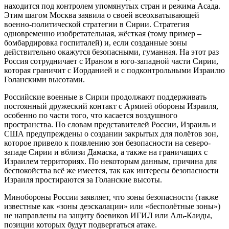
находится под контролем упомянутых стран и режима Асада.
Этим шагом Москва заявила о своей всеохватывающей
военно-политической стратегии в Сирии. Стратегия
одновременно изобретательная, жёсткая (тому пример –
бомбардировка госпиталей) и, если созданные зоны
действительно окажутся безопасными, гуманная. На этот раз
Россия сотрудничает с Ираном в юго-западной части Сирии,
которая граничит с Иорданией и с подконтрольными Израилю
Голанскими высотами.
Российские военные в Сирии продолжают поддерживать
постоянный дружеский контакт с Армией обороны Израиля,
особенно по части того, что касается воздушного
пространства. По словам представителей России, Израиль и
США предупреждены о создании закрытых для полётов зон,
которое привело к появлению зон безопасности на северо-
западе Сирии и вблизи Дамаска, а также на граничащих с
Израилем территориях. По некоторым данным, причина для
беспокойства всё же имеется, так как интересы безопасности
Израиля простираются за Голанские высоты.
Минобороны России заявляет, что зоны безопасности (также
известные как «зоны деэскалации» или «бесполётные зоны»)
не направлены на защиту боевиков ИГИЛ или Аль-Каиды,
позиции которых будут подвергаться атаке.