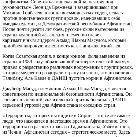
конфликтом. Советско-афганская война, начатая под
руководством Леонида Брежнева и завершившаяся при
Михаиле Горбачеве в конце восьмидесятых годов, велась
против повстанческих группировок, именовавших себя
«моджахедами», и Демократической республики Афганистан.
После почти десяти лет боев, русские были вытеснены из
страны коалицией афганских племен во главе с
харизматичным лидером Ахмад-Шахом Масудом, который
приобрел широкую известность как Панджшерский лев.
Когда Советская армия, в конце концов, была выведена из
страны в 1989 году, образовавшийся энергетический вакуум
привел к разрастанию различных вооруженных группировок,
которые медленно раздирали страну на части, что позволило
Талибану, Аль-Каеде и ДАИШ пустить корни в Афганистане.
Джубейр Масуд, племянник Ахмад Шаха Масуда, является
советником по национальной безопасности Афганистана. Он
считает нынешний значительный приток боевиков ДАИШ
серьезной угрозой для Афганистана и соседних стран.
«Террористы, которых вы видите в Сирии – это те же самые
люди, что находятся в настоящее время в Афганистане. Это
террористы из разных стран: из Таджикистана, Узбекистана,
из Чечни. Афганистан сегодня – стратегическое место. Здесь