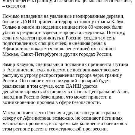
могут пересечь границу, а главной их целью является Россия»,
– сказал он.
Помимо нападения на удаленные изолированные деревни,
боевики ДАИШ принесли террор в столицу страны Кабул.
Только в одном из недавних инцидентов 80 человек были
убиты в результате взрыва террориста-смертника. Поэтому,
если им удастся проникнуть в Россию, создав там сеть
подготовленных спящих ячеек, нынешняя резня в
Афганистане покажется лишь репетицией их планов в
Москве, Санкт-Петербурге и других городах России.
Замир Кабулов, специальный посланник президента Путина
в Афганистане, судя по всему, не воспринимает всерьез
растущую угрозу распространения террора через границу
России. Он говорит, что наихудший сценарий будет
реализован в том случае, если ДАИШ удастся
дестабилизировать обстановку в странах Центральной Азии,
наводнив Россию беженцами, что может привести к
возникновению проблем в сфере безопасности.
Масуд опасается, что Россия и другие соседние страны к
северу от Афганистана, возможно, не осознают истинных
масштабов проблемы, в то время как количество боевиков в
этом регионе растет в геометрической прогрессии.