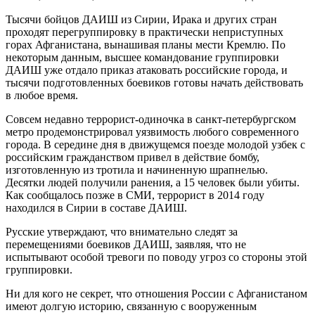
Тысячи бойцов ДАИШ из Сирии, Ирака и других стран
проходят перегруппировку в практически неприступных
горах Афганистана, вынашивая планы мести Кремлю. По
некоторым данным, высшее командование группировки
ДАИШ уже отдало приказ атаковать российские города, и
тысячи подготовленных боевиков готовы начать действовать
в любое время.
Совсем недавно террорист-одиночка в санкт-петербургском
метро продемонстрировал уязвимость любого современного
города. В середине дня в движущемся поезде молодой узбек с
российским гражданством привел в действие бомбу,
изготовленную из тротила и начиненную шрапнелью.
Десятки людей получили ранения, а 15 человек были убиты.
Как сообщалось позже в СМИ, террорист в 2014 году
находился в Сирии в составе ДАИШ.
Русские утверждают, что внимательно следят за
перемещениями боевиков ДАИШ, заявляя, что не
испытывают особой тревоги по поводу угроз со стороны этой
группировки.
Ни для кого не секрет, что отношения России с Афганистаном
имеют долгую историю, связанную с вооруженным