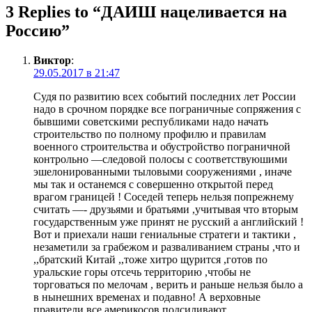
3 Replies to “
ДАИШ нацеливается на
Россию
”
Виктор
:
29.05.2017 в 21:47
Судя по развитию всех событий последних лет России
надо в срочном порядке все пограничные сопряжения с
бывшими советскими республиками надо начать
строительство по полному профилю и правилам
военного строительства и обустройство пограничной
контрольно —следовой полосы с соответствуюшими
эшелонированными тыловыми сооружениями , иначе
мы так и останемся с совершенно открытой перед
врагом границей ! Соседей теперь нельзя попрежнему
считать —- друзьями и братьями ,учитывая что вторым
государственным уже принят не русский а английский !
Вот и приехали наши гениальные стратеги и тактики ,
незаметили за грабежом и разваливанием страны ,что и
,,братский Китай ,,тоже хитро щурится ,готов по
уральские горы отсечь территорию ,чтобы не
торговаться по мелочам , верить и раньше нельзя было а
в нынешних временах и подавно! А верховные
правители все америкосов подсиливают