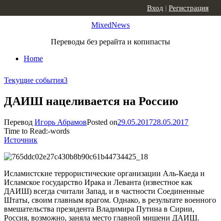
Skip to content
Вход
|
Регистрация
MixedNews
Переводы без рерайта и копипасты
Home
Текущие события
3
ДАИШ нацеливается на Россию
Перевод
Игорь Абрамов
Posted on
29.05.2017
28.05.2017
Time to Read:
-
words
Источник
Исламистские террористические организации Аль-Каеда и
Исламское государство Ирака и Леванта (известное как
ДАИШ) всегда считали Запад, и в частности Соединенные
Штаты, своим главным врагом. Однако, в результате военного
вмешательства президента Владимира Путина в Сирии,
Россия, возможно, заняла место главной мишени ДАИШ.