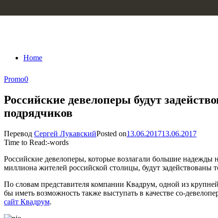
Skip to content
Home
Promo
0
Российские девелоперы будут задейств
подрядчиков
Перевод
Сергей Лукавский
Posted on
13.06.2017
13.06.2017
Time to Read:
-
words
Российские девелоперы, которые возлагали большие надежды 
миллиона жителей российской столицы, будут задействованы тол
По словам представителя компании Квадрум, одной из крупнейш
бы иметь возможность также выступать в качестве со-девелоп
сайт Квадрум
.