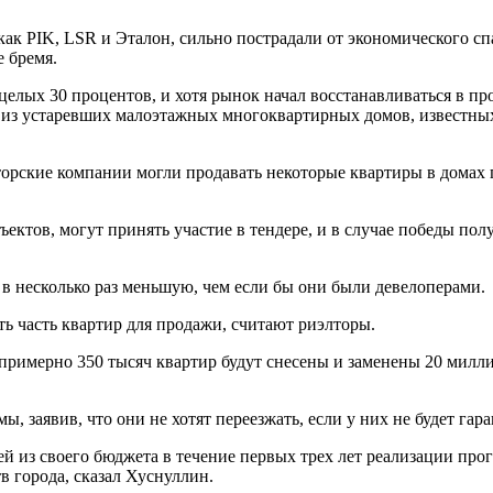
ак PIK, LSR и Эталон, сильно пострадали от экономического спа
е бремя.
целых 30 процентов, и хотя рынок начал восстанавливаться в п
я из устаревших малоэтажных многоквартирных домов, известны
ские компании могли продавать некоторые квартиры в домах го
ъектов, могут принять участие в тендере, и в случае победы пол
 в несколько раз меньшую, чем если бы они были девелоперами.
ь часть квартир для продажи, считают риэлторы.
примерно 350 тысяч квартир будут снесены и заменены 20 милл
 заявив, что они не хотят переезжать, если у них не будет гара
й из своего бюджета в течение первых трех лет реализации прог
в города, сказал Хуснуллин.