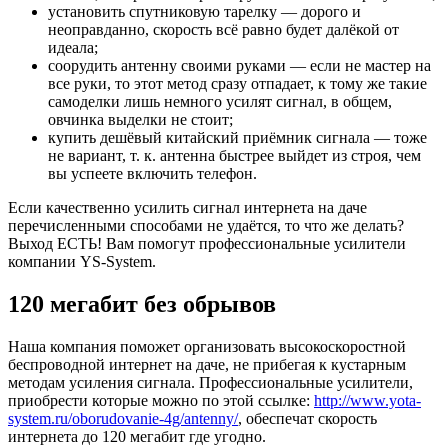
установить спутниковую тарелку — дорого и
неоправданно, скорость всё равно будет далёкой от
идеала;
соорудить антенну своими руками — если не мастер на
все руки, то этот метод сразу отпадает, к тому же такие
самоделки лишь немного усилят сигнал, в общем,
овчинка выделки не стоит;
купить дешёвый китайский приёмник сигнала — тоже
не вариант, т. к. антенна быстрее выйдет из строя, чем
вы успеете включить телефон.
Если качественно усилить сигнал интернета на даче
перечисленными способами не удаётся, то что же делать?
Выход ЕСТЬ! Вам помогут профессиональные усилители
компании YS-System.
120 мегабит без обрывов
Наша компания поможет организовать высокоскоростной
беспроводной интернет на даче, не прибегая к кустарным
методам усиления сигнала. Профессиональные усилители,
приобрести которые можно по этой ссылке:
http://www.yota-
system.ru/oborudovanie-4g/antenny/
, обеспечат скорость
интернета до 120 мегабит где угодно.