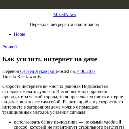
Skip to content
MixedNews
Переводы без рерайта и копипасты
Home
Promo
0
Как усилить интернет на даче
Перевод
Сергей Лукавский
Posted on
14.06.2017
Time to Read:
-
words
Скорость интернета во многих районах Подмосковья
оставляет желать лучшего. И если вы много времени
проводите за чертой города, то вопрос «как усилить интернет
на даче» возникает сам собой. Решить проблему скоростного
интернета в загородном доме можно с помощью
традиционных методов усиления сигнала:
использовать банку из-под пива — не самый удобный
способ, который не гарантирует стабильного результата;