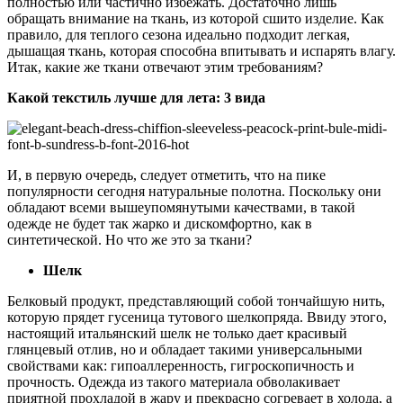
полностью или частично избежать. Достаточно лишь
обращать внимание на ткань, из которой сшито изделие. Как
правило, для теплого сезона идеально подходит легкая,
дышащая ткань, которая способна впитывать и испарять влагу.
Итак, какие же ткани отвечают этим требованиям?
Какой текстиль лучше для лета: 3 вида
И, в первую очередь, следует отметить, что на пике
популярности сегодня натуральные полотна. Поскольку они
обладают всеми вышеупомянутыми качествами, в такой
одежде не будет так жарко и дискомфортно, как в
синтетической. Но что же это за ткани?
Шелк
Белковый продукт, представляющий собой тончайшую нить,
которую прядет гусеница тутового шелкопряда. Ввиду этого,
настоящий итальянский шелк не только дает красивый
глянцевый отлив, но и обладает такими универсальными
свойствами как: гипоаллеренность, гигроскопичность и
прочность. Одежда из такого материала обволакивает
приятной прохладой в жару и прекрасно согревает в холода, а