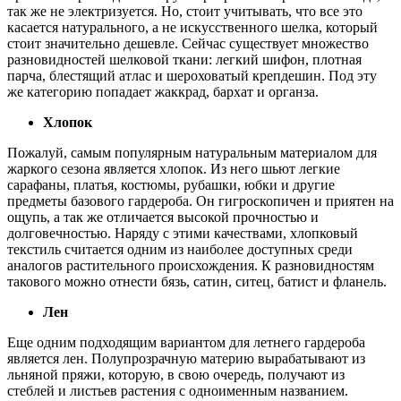
так же не электризуется. Но, стоит учитывать, что все это
касается натурального, а не искусственного шелка, который
стоит значительно дешевле. Сейчас существует множество
разновидностей шелковой ткани: легкий шифон, плотная
парча, блестящий атлас и шероховатый крепдешин. Под эту
же категорию попадает жаккрад, бархат и органза.
Хлопок
Пожалуй, самым популярным натуральным материалом для
жаркого сезона является хлопок. Из него шьют легкие
сарафаны, платья, костюмы, рубашки, юбки и другие
предметы базового гардероба. Он гигроскопичен и приятен на
ощупь, а так же отличается высокой прочностью и
долговечностью. Наряду с этими качествами, хлопковый
текстиль считается одним из наиболее доступных среди
аналогов растительного происхождения. К разновидностям
такового можно отнести бязь, сатин, ситец, батист и фланель.
Лен
Еще одним подходящим вариантом для летнего гардероба
является лен. Полупрозрачную материю вырабатывают из
льняной пряжи, которую, в свою очередь, получают из
стеблей и листьев растения с одноименным названием.