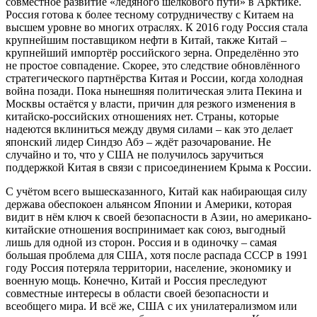
совместное развитие «ледяного шёлкового пути» в Арктике.
Россия готова к более тесному сотрудничеству с Китаем на
высшем уровне во многих отраслях. К 2016 году Россия стала
крупнейшим поставщиком нефти в Китай, также Китай –
крупнейший импортёр российского зерна. Определённо это
не простое совпадение. Скорее, это следствие обновлённого
стратегического партнёрства Китая и России, когда холодная
война позади. Пока нынешняя политическая элита Пекина и
Москвы остаётся у власти, причин для резкого изменения в
китайско-российских отношениях нет. Страны, которые
надеются вклиниться между двумя силами – как это делает
японский лидер Синдзо Абэ – ждёт разочарование. Не
случайно и то, что у США не получилось заручиться
поддержкой Китая в связи с присоединением Крыма к России.
С учётом всего вышесказанного, Китай как набирающая силу
держава обеспокоен альянсом Японии и Америки, которая
видит в нём ключ к своей безопасности в Азии, но американо-
китайские отношения воспринимает как союз, выгодный
лишь для одной из сторон. Россия и в одиночку – самая
большая проблема для США, хотя после распада СССР в 1991
году Россия потеряла территории, население, экономику и
военную мощь. Конечно, Китай и Россия преследуют
совместные интересы в области своей безопасности и
всеобщего мира. И всё же, США с их унилатерализмом или