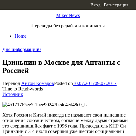
Skip to content
Вход
|
Регистрация
MixedNews
Переводы без рерайта и копипасты
Home
Для информации
0
Цзиньпин в Москве для Антанты с
Россией
Перевод
Антон Комаров
Posted on
10.07.2017
09.07.2017
Time to Read:
-
words
Источник
Хотя Россия и Китай никогда не называют свои нынешние
отношения союзничеством, согласие между двумя странами –
это свершившийся факт с 1996 года. Председатель КНР Си
Цзиньпин с 3-4 июля совершил уже шестой официальный