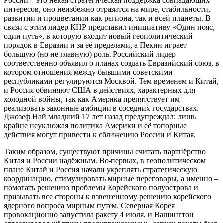
России – это некая стратегическая поддержка совпадающих
интересов, оно неизбежно отразится на мире, стабильности,
развитии и процветании как региона, так и всей планеты. В
связи с этим лидер КНР представил инициативу «Один пояс,
один путь», в которую входит новый геополитический
порядок в Евразии и за её пределами, а Пекин играет
большую (но не главную) роль. Российский лидер
соответственно объявил о планах создать Евразийский союз, в
котором отношения между бывшими советскими
республиками регулируются Москвой. Тем временем и Китай,
и Россия обвиняют США в действиях, характерных для
холодной войны, так как Америка препятствует им
реализовать законные амбиции в соседних государствах.
Джозеф Най младший 17 лет назад предупреждал: лишь
крайне неуклюжая политика Америки и её топорные
действия могут привести к сближению России и Китая.
Таким образом, существуют причины считать партнёрство
Китая и России надёжным. Во-первых, в геополитическом
плане Китай и Россия начали укреплять стратегическую
координацию, стимулировать мирные переговоры, а именно –
помогать решению проблемы Корейского полуострова и
призывать все стороны к взвешенному решению корейского
ядерного вопроса мирным путём. Северная Корея
провокационно запустила ракету 4 июля, и Вашингтон