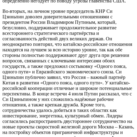
определённо негодует по поводу угрозы главенства США.
Во-вторых, на личном уровне председатель КНР Си
Цзиньпин доволен доверительными отношениями с
президентом России Владимиром Путиным, который,
безусловно, поддерживает продолжительное развитие
всестороннего стратегического партнёрства и
согласованность действий двух великих держав. Он
неоднократно повторял, что китайско-российские отношения
находятся на лучшем за всю историю уровне, так как обе
стороны полностью поддерживают друг друга при решении
вопросов, связанных с ключевыми интересами обоих
государств, а также предложил состыковку «Одного пояса,
одного пути» и Евразийского экономического союза. Си
Цзиньпин публично заявил, что Россия – важный партнёр
Китая в развитии «Одного пояса, одного пути». У китайско-
российской кооперации отличные и широкие потенциальные
перспективы. В конце встречи 4 июля Путин рассказал, что с
Си Цзиньпином у них сложились надёжные рабочие
отношения, а также крепкая дружба. Кроме того,
сотрудничества удалось добиться в таких областях как
инвестирование, энергетика, культурный обмен. Лидеры
согласились распространить двустороннее сотрудничество на
новые проекты скоростной железной дороги Москва – Казань,
на постройку объектов приграничной инфраструктуры и