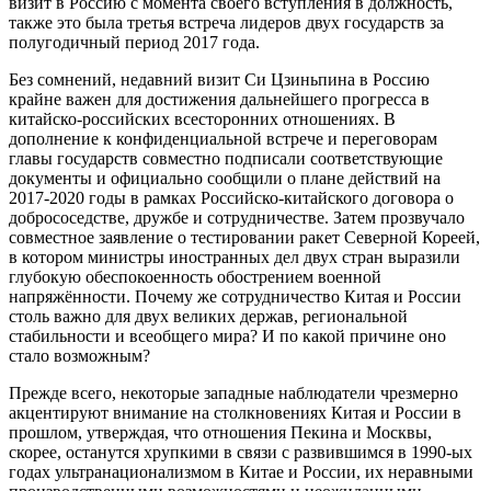
визит в Россию с момента своего вступления в должность,
также это была третья встреча лидеров двух государств за
полугодичный период 2017 года.
Без сомнений, недавний визит Си Цзиньпина в Россию
крайне важен для достижения дальнейшего прогресса в
китайско-российских всесторонних отношениях. В
дополнение к конфиденциальной встрече и переговорам
главы государств совместно подписали соответствующие
документы и официально сообщили о плане действий на
2017-2020 годы в рамках Российско-китайского договора о
добрососедстве, дружбе и сотрудничестве. Затем прозвучало
совместное заявление о тестировании ракет Северной Кореей,
в котором министры иностранных дел двух стран выразили
глубокую обеспокоенность обострением военной
напряжённости. Почему же сотрудничество Китая и России
столь важно для двух великих держав, региональной
стабильности и всеобщего мира? И по какой причине оно
стало возможным?
Прежде всего, некоторые западные наблюдатели чрезмерно
акцентируют внимание на столкновениях Китая и России в
прошлом, утверждая, что отношения Пекина и Москвы,
скорее, останутся хрупкими в связи с развившимся в 1990-ых
годах ультранационализмом в Китае и России, их неравными