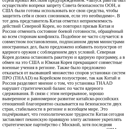
отреагировал жёстким предупреждением: «запуск ракеты был
осуществлён вопреки запрету Совета безопасности ООН, и
США были готовы использовать все свои средства, чтобы
защитить себя и своих союзников, если это необходимо». В
тот день представитель Китая отметил неприемлемость
действий Северной Кореи, но повторил призыв Китая и
России отменить состояние боевой готовности, обращённый
ко всем сторонам конфликта. Подобное не часто случается: в
совместном постановлении, подписанном двумя министрами
иностранных дел, было предложено избавить полуостров от
ядерного оружия с соблюдением двух условий. Северная
Корея должна остановить ракетную и ядерную программу, а в
обмен на это США и Южная Корея прекращают совместные
военные учения в регионе. Также было предложено
отказаться от вызвавшей множество споров установки систем
ПРО (THAAD) на Корейском полуострове, так как Китай и
Россия разделяют мнение о том, что установка THAAD
нарушит стратегический баланс по части ядерного
сдерживания. В связи с этим непрерывное, хорошо
выверенное и равномерное развитие китайско-российских
отношений благоприятно сказывается на безопасности двух
стран, стабильности в регионе и всеобщем мире. Это
подчёркивает, что геополитические трудности Китая сегодня
заставляют пекинскую правящую элиту активнее укреплять
стратегическое партнёрство с Москвой, хотя последняя