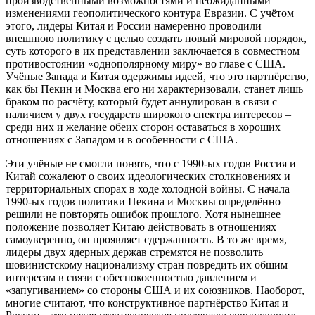
производственными возможностями и неожиданными
изменениями геополитического контура Евразии. С учётом
этого, лидеры Китая и России намеренно проводили
внешнюю политику с целью создать новый мировой порядок,
суть которого в их представлении заключается в совместном
противостоянии «однополярному миру» во главе с США.
Учёные Запада и Китая одержимы идеей, что это партнёрство,
как бы Пекин и Москва его ни характеризовали, станет лишь
браком по расчёту, который будет аннулирован в связи с
наличием у двух государств широкого спектра интересов –
среди них и желание обеих сторон оставаться в хороших
отношениях с Западом и в особенности с США.
Эти учёные не смогли понять, что с 1990-ых годов Россия и
Китай сожалеют о своих идеологических столкновениях и
территориальных спорах в ходе холодной войны. С начала
1990-ых годов политики Пекина и Москвы определённо
решили не повторять ошибок прошлого. Хотя нынешнее
положение позволяет Китаю действовать в отношениях
самоуверенно, он проявляет сдержанность. В то же время,
лидеры двух ядерных держав стремятся не позволить
шовинистскому национализму стран повредить их общим
интересам в связи с обеспокоенностью давлением и
«запугиванием» со стороны США и их союзников. Наоборот,
многие считают, что конструктивное партнёрство Китая и