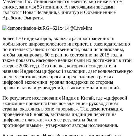
Mastercard Inc. Индия находится значительно ниже в этом
списке, занимая 53 позицию. А настоящими звездами
являются Новая Зеландия, Сингапур и Объединенные
Арабские Эмираты.
Более 170 индикаторов, включая распространенность
мобильного широкополосного интернета и законодательство
по интеллектуальной собственности, были использованы,
чтобы ранжировать 60 стран по состоянию на 2015 год, а
также показать, насколько велики были их достижения в этой
сфере с 2008 года. Эта оценка, которую исследователи
назвали Индексом цифровой эволюции, дает количественную
оценку соотношения спроса и предложения в рамках
цифровой экономики, уровня поддержки со стороны
правительства и учреждений, а также темпа инноваций.
По результате исследования Индия и Китай, где «цифровой
экономике придается большое значение» руководством
страны, оказались в зоне «прорыва». Так, демонетизация,
проведенная 8 ноября, заставила индийцев перейти на
цифровые платежи, «хотя ее результаты были
противоречивыми», утверждают авторы исследования.
В последнее время Новая Зеландия рекламирует себя как