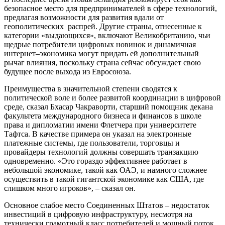
безопасное место для предпринимателей в сфере технологий,
предлагая возможности для развития вдали от
геополитических распрей. Другие страны, отнесенные к
категории «выдающихся», включают Великобританию, чьи
щедрые потребители цифровых новинок и динамичная
интернет–экономика могут придать ей дополнительный
рычаг влияния, поскольку страна сейчас обсуждает свою
будущее после выхода из Евросоюза.
Преимущества в значительной степени сводятся к
политической воле и более развитой координации в цифровой
среде, сказал Бхасар Чакраворти, старший помощник декана
факультета международного бизнеса и финансов в школе
права и дипломатии имени Флетчера при университете
Тафтса. В качестве примера он указал на электронные
платежные системы, где пользователи, торговцы и
провайдеры технологий должны совершать транзакцию
одновременно. «Это гораздо эффективнее работает в
небольшой экономике, такой как ОАЭ, и намного сложнее
осуществить в такой гигантской экономике как США, где
слишком много игроков», – сказал он.
Основное слабое место Соединенных Штатов – недостаток
инвестиций в цифровую инфраструктуру, несмотря на
технически грамотный класс потребителей и мощный поток