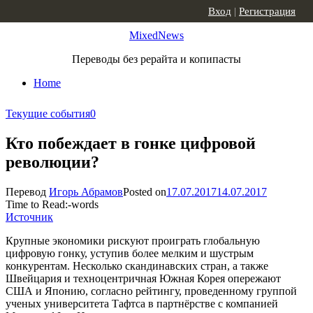
Skip to content
Вход
|
Регистрация
MixedNews
Переводы без рерайта и копипасты
Home
Текущие события
0
Кто побеждает в гонке цифровой
революции?
Перевод
Игорь Абрамов
Posted on
17.07.2017
14.07.2017
Time to Read:
-
words
Источник
Крупные экономики рискуют проиграть глобальную
цифровую гонку, уступив более мелким и шустрым
конкурентам. Несколько скандинавских стран, а также
Швейцария и техноцентричная Южная Корея опережают
США и Японию, согласно рейтингу, проведенному группой
ученых университета Тафтса в партнёрстве с компанией