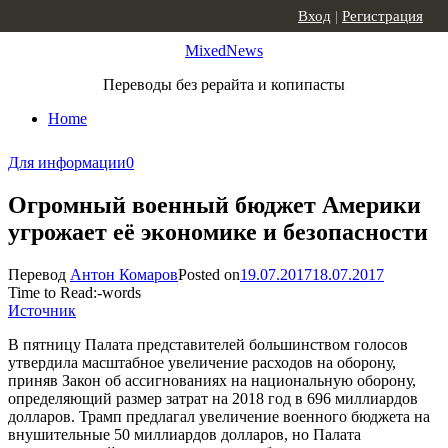
Skip to content
Вход
|
Регистрация
MixedNews
Переводы без рерайта и копипасты
Home
Для информации
0
Огромный военный бюджет Америки
угрожает её экономике и безопасности
Перевод
Антон Комаров
Posted on
19.07.2017
18.07.2017
Time to Read:
-
words
Источник
В пятницу Палата представителей большинством голосов
утвердила масштабное увеличение расходов на оборону,
приняв Закон об ассигнованиях на национальную оборону,
определяющий размер затрат на 2018 год в 696 миллиардов
долларов. Трамп предлагал увеличение военного бюджета на
внушительные 50 миллиардов долларов, но Палата