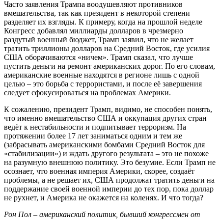
Часто заявления Трампа воодушевляют противников
вмешательства, так как президент в некоторой степени
разделяет их взгляды. К примеру, когда на прошлой неделе
Конгресс добавлял миллиарды долларов в чрезмерно
раздутый военный бюджет, Трамп заявил, что не желает
тратить триллионы долларов на Средний Восток, где усилия
США оборачиваются «ничем». Трамп сказал, что лучше
пустить деньги на ремонт американских дорог. По его словам,
американские военные находятся в регионе лишь с одной
целью – это борьба с террористами, и после её завершения
следует сфокусироваться на проблемах Америки.
К сожалению, президент Трамп, видимо, не способен понять,
что именно вмешательство США и оккупация других стран
ведёт к нестабильности и подпитывает терроризм. На
протяжении более 17 лет заниматься одним и тем же
(забрасывать американскими бомбами Средний Восток для
«стабилизации») и ждать другого результата – это не похоже
на разумную внешнюю политику. Это безумие. Если Трамп не
осознает, что военная империя Америки, скорее, создаёт
проблемы, а не решает их, США продолжат тратить деньги на
поддержание своей военной империи до тех пор, пока доллар
не рухнет, и Америка не окажется на коленях. И что тогда?
Рон Пол – американский политик, бывший конгрессмен от