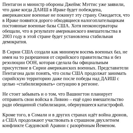
Пентагон и министр обороны Джеймс Мэттис уже заявили,
что даже когда ДАИШ в Ираке будет побеждена,
американские военные не покинут эту страну. Ожидается, что
в Ираке появятся дорого обходящиеся налогоплательщикам
постоянные военные базы США. Хотя неоконсерваторы
обещали, что в результате американского вмешательства в
2003 году в этой стране будет установлена стабильная
демократия.
В Сирии США создали как минимум восемь военных баз, не
имея на то разрешения от сирийского правительства и без
резолюции ООН, которая сделала бы официальным
присутствие в Сирии американских военных. Представители
Пентагона дали понять, что силы США продолжат занимать
сирийскую территорию даже после победы над ДАИШ с
целью «стабилизировать» ситуацию в регионе.
Не стоит забывать и о том, что Вашингтон планирует
отправить свои войска в Ливию – ещё одно вмешательство
ради обещанной стабилизации, обернувшееся катастрофой.
Кроме того, в Сомали и в других странах идёт война дронов,
а США продолжают участвовать в страшном двухлетнем
конфликте Саудовской Аравии с разорённым Йеменом.