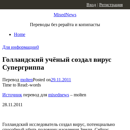
Skip to content
Вход
|
Регистрация
MixedNews
Переводы без рерайта и копипасты
Home
Для информации
0
Голландский учёный создал вирус
Супергриппа
Перевод
molten
Posted on
29.11.2011
Time to Read:
-
words
Источник
перевод для
mixednews
– molten
28.11.2011
Голландский исследователь создал вирус, потенциально
способный убить половину населения Земли. Сейчас