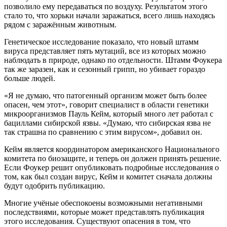
позволило ему передаваться по воздуху. Результатом этого
стало то, что хорьки начали заражаться, всего лишь находясь
рядом с заражённым животным.
Генетическое исследование показало, что новый штамм
вируса представляет пять мутаций, все из которых можно
наблюдать в природе, однако по отдельности. Штамм Фоукера
так же заразен, как и сезонный грипп, но убивает гораздо
больше людей.
«Я не думаю, что патогенный организм может быть более
опасен, чем этот», говорит специалист в области генетики
микроорганизмов Пауль Кейм, который много лет работал с
бациллами сибирской язвы. «Думаю, что сибирская язва не
так страшна по сравнению с этим вирусом», добавил он.
Кейм является координатором американского Национального
комитета по биозащите, и теперь он должен принять решение.
Если Фоукер решит опубликовать подробные исследования о
том, как был создан вирус, Кейм и комитет сначала должны
будут одобрить публикацию.
Многие учёные обеспокоены возможными негативными
последствиями, которые может представлять публикация
этого исследования. Существуют опасения в том, что