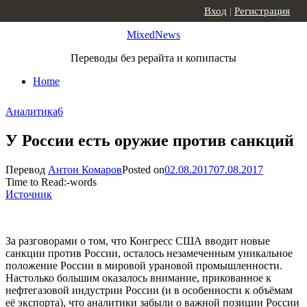
Skip to content
Вход
|
Регистрация
MixedNews
Переводы без рерайта и копипасты
Home
Аналитика
6
У России есть оружие против санкций
Перевод
Антон Комаров
Posted on
02.08.2017
07.08.2017
Time to Read:
-
words
Источник
За разговорами о том, что Конгресс США вводит новые
санкции против России, осталось незамеченным уникальное
положение России в мировой урановой промышленности.
Настолько большим оказалось внимание, прикованное к
нефтегазовой индустрии России (и в особенности к объёмам
её экспорта), что аналитики забыли о важной позиции России