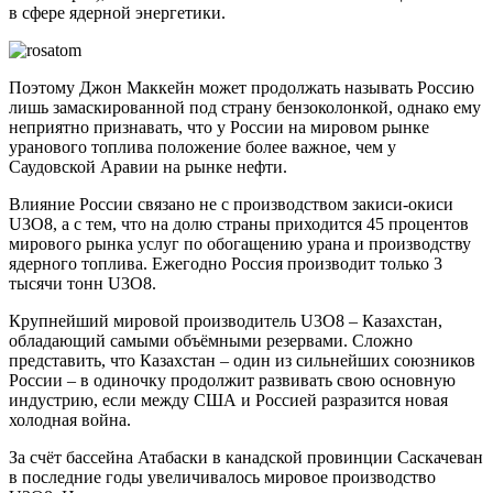
в сфере ядерной энергетики.
Поэтому Джон Маккейн может продолжать называть Россию
лишь замаскированной под страну бензоколонкой, однако ему
неприятно признавать, что у России на мировом рынке
уранового топлива положение более важное, чем у
Саудовской Аравии на рынке нефти.
Влияние России связано не с производством закиси-окиси
U3O8, а с тем, что на долю страны приходится 45 процентов
мирового рынка услуг по обогащению урана и производству
ядерного топлива. Ежегодно Россия производит только 3
тысячи тонн U3O8.
Крупнейший мировой производитель U3O8 ­– Казахстан,
обладающий самыми объёмными резервами. Сложно
представить, что Казахстан – один из сильнейших союзников
России – в одиночку продолжит развивать свою основную
индустрию, если между США и Россией разразится новая
холодная война.
За счёт бассейна Атабаски в канадской провинции Саскачеван
в последние годы увеличивалось мировое производство