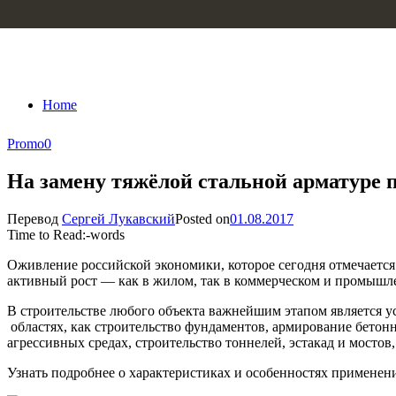
Skip to content
Home
Promo
0
На замену тяжёлой стальной арматуре 
Перевод
Сергей Лукавский
Posted on
01.08.2017
Time to Read:
-
words
Оживление российской экономики, которое сегодня отмечается
активный рост — как в жилом, так в коммерческом и промышл
В строительстве любого объекта важнейшим этапом является ус
областях, как строительство фундаментов, армирование бетон
агрессивных средах, строительство тоннелей, эстакад и мостов
Узнать подробнее о характеристиках и особенностях примене