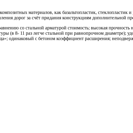
 композитных материалов, как базальтопластик, стеклопластик и
епления дорог за счёт придания конструкциям дополнительной пр
внению со стальной арматурой стоимость; высокая прочность н
туры (в 8- 11 раз легче стальной при равнопрочном диаметре); у
да»; одинаковый с бетоном коэффициент расширения; неподверж