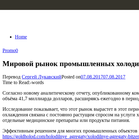
Skip to content
Home
Promo
0
Мировой рынок промышленных холодил
Перевод
Сергей Лукавский
Posted on
07.08.2017
07.08.2017
Time to Read:
-
words
Согласно новому аналитическому отчету, опубликованному ком
объёма 41,7 миллиарда долларов, расширяясь ежегодно в период
Исследование показывает, что этот рынок вырастет в этот пер
охлаждения связана с постоянно растущим спросом на услуги х
отдельные медицинские препараты или продукты питания.
Эффективным решением для многих промышленных объектов в на
https://goldholod.com/holodilnye_agregaty/xolodilnye-agregaty-bitzer