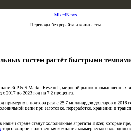
MixedNews
Переводы без рерайта и копипасты
ьных систем растёт быстрыми темпам
панией P & S Market Research, мировой рынок промышленных хол
 с 2017 по 2023 год на 7,2 процента.
иод примерно в полтора раза с 25,7 миллиардов долларов в 2016
олодильной цепи при заготовке, переработке, хранении и транс
шей стране станут холодильные агрегаты Bitzer, которые пред
/
торгово-производственная компания коммерческого холодиль