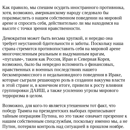
Как правило, мы спешим осудить иностранного противника,
хотя, возможно, американскому народу следовало бы
поразмыслить о нашем собственном поведении на мировой
арене и спросить себя, действительно ли мы находимся на
высоте с точки зрения нравственности.
Демократия может быть весьма хрупкой, и нередко она
требует неустанной бдительности и заботы. Поскольку наша
страна стремится противопоставить себя на мировой арене
многочисленным реальным и выдуманным врагам,
«пугалам», таким как Россия, Иран и Северная Корея,
возможно, было бы невредно вспомнить о финансовых,
нравственных и военных последствиях нашего
бескомпромиссного и недальновидного поведения в Ираке,
которые сыграли решающую роль в создании вакуума власти
в этой стране и, в конечном итоге, привели к росту влияния
группировки ДАИШ, а также усилению угрозы мирового
терроризма в целом.
Возможно, для кого-то является утешением тот факт, что
победу Трампа на президентских выборах приписывают
тайным операциям Путина, но это также означает презрение к
нашим собственным спецслужбам, поскольку именно мы, а не
Путин, потеряли контроль над ситуацией в прошлом ноябре.