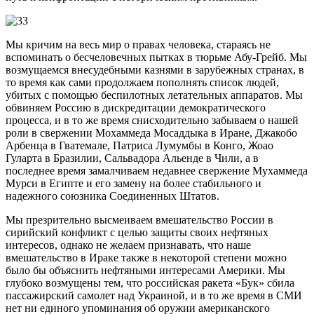
Мы кричим на весь мир о правах человека, стараясь не
вспоминать о бесчеловечных пытках в тюрьме Абу-Грейб. Мы
возмущаемся внесудебными казнями в зарубежных странах, в
то время как сами продолжаем пополнять список людей,
убитых с помощью беспилотных летательных аппаратов. Мы
обвиняем Россию в дискредитации демократического
процесса, и в то же время снисходительно забываем о нашей
роли в свержении Мохаммеда Мосаддыка в Иране, Джакобо
Арбенца в Гватемале, Патриса Лумумбы в Конго, Жоао
Гуларта в Бразилии, Сальвадора Альенде в Чили, а в
последнее время замалчиваем недавнее свержение Мухаммеда
Мурси в Египте и его замену на более стабильного и
надежного союзника Соединенных Штатов.
Мы презрительно высмеиваем вмешательство России в
сирийский конфликт с целью защиты своих нефтяных
интересов, однако не желаем признавать, что наше
вмешательство в Ираке также в некоторой степени можно
было бы объяснить нефтяными интересами Америки. Мы
глубоко возмущены тем, что российская ракета «Бук» сбила
пассажирский самолет над Украиной, и в то же время в СМИ
нет ни единого упоминания об оружии американского