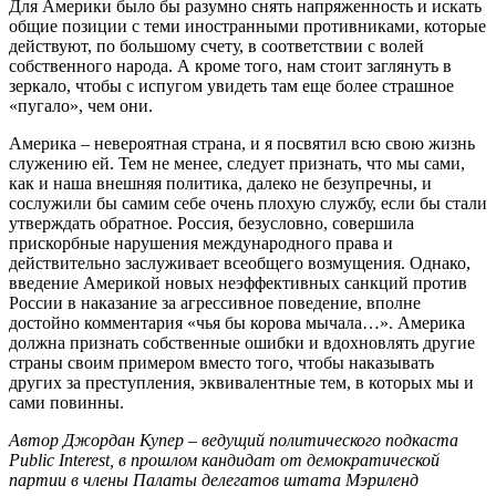
Для Америки было бы разумно снять напряженность и искать
общие позиции с теми иностранными противниками, которые
действуют, по большому счету, в соответствии с волей
собственного народа. А кроме того, нам стоит заглянуть в
зеркало, чтобы с испугом увидеть там еще более страшное
«пугало», чем они.
Америка – невероятная страна, и я посвятил всю свою жизнь
служению ей. Тем не менее, следует признать, что мы сами,
как и наша внешняя политика, далеко не безупречны, и
сослужили бы самим себе очень плохую службу, если бы стали
утверждать обратное. Россия, безусловно, совершила
прискорбные нарушения международного права и
действительно заслуживает всеобщего возмущения. Однако,
введение Америкой новых неэффективных санкций против
России в наказание за агрессивное поведение, вполне
достойно комментария «чья бы корова мычала…». Америка
должна признать собственные ошибки и вдохновлять другие
страны своим примером вместо того, чтобы наказывать
других за преступления, эквивалентные тем, в которых мы и
сами повинны.
Автор Джордан Купер – ведущий политического подкаста
Public Interest, в прошлом кандидат от демократической
партии в члены Палаты делегатов штата Мэриленд