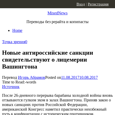
Skip to content
Вход
|
Регистрация
MixedNews
Переводы без рерайта и копипасты
Home
Точка зрения
0
Новые антироссийские санкции
свидетельствуют о лицемерии
Вашингтона
Перевод
Игорь Абрамов
Posted on
11.08.2017
10.08.2017
Time to Read:
-
words
Источник
После 26-дневного перерыва барабаны холодной войны вновь
отзываются гулким эхом в залах Вашингтона. Приняв закон о
новых санкциях против Российской Федерации,
американский Конгресс наметил практически неизбежный
путь к конфронтации с историческим противником.