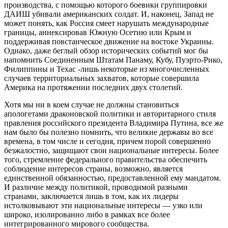
производства, с помощью которого боевики группировки
ДАИШ убивали американских солдат. И, наконец, Запад не
может понять, как Россия смеет нарушать международные
границы, аннексировав Южную Осетию или Крым и
поддерживая повстанческое движение на востоке Украины.
Однако, даже беглый обзор исторических событий мог бы
напомнить Соединенным Штатам Панаму, Кубу, Пуэрто-Рико,
Филиппины и Техас -лишь некоторые из многочисленных
случаев территориальных захватов, которые совершила
Америка на протяжении последних двух столетий.
Хотя мы ни в коем случае не должны становиться
апологетами драконовской политики и авторитарного стиля
правления российского президента Владимира Путина, все же
нам было бы полезно помнить, что великие державы во все
времена, в том числе и сегодня, причем порой совершенно
безжалостно, защищают свои национальные интересы. Более
того, стремление федерального правительства обеспечить
соблюдение интересов страны, возможно, является
единственной обязанностью, предоставленной ему мандатом.
И различие между политикой, проводимой разными
странами, заключается лишь в том, как их лидеры
истолковывают эти национальные интересы — узко или
широко, изолированно либо в рамках все более
интегрированного мирового сообщества.