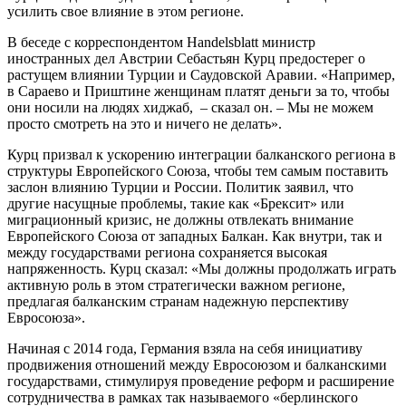
усилить свое влияние в этом регионе.
В беседе с корреспондентом Handelsblatt министр
иностранных дел Австрии Себастьян Курц предостерег о
растущем влиянии Турции и Саудовской Аравии. «Например,
в Сараево и Приштине женщинам платят деньги за то, чтобы
они носили на людях хиджаб, – сказал он. – Мы не можем
просто смотреть на это и ничего не делать».
Курц призвал к ускорению интеграции балканского региона в
структуры Европейского Союза, чтобы тем самым поставить
заслон влиянию Турции и России. Политик заявил, что
другие насущные проблемы, такие как «Брексит» или
миграционный кризис, не должны отвлекать внимание
Европейского Союза от западных Балкан. Как внутри, так и
между государствами региона сохраняется высокая
напряженность. Курц сказал: «Мы должны продолжать играть
активную роль в этом стратегически важном регионе,
предлагая балканским странам надежную перспективу
Евросоюза».
Начиная с 2014 года, Германия взяла на себя инициативу
продвижения отношений между Евросоюзом и балканскими
государствами, стимулируя проведение реформ и расширение
сотрудничества в рамках так называемого «берлинского