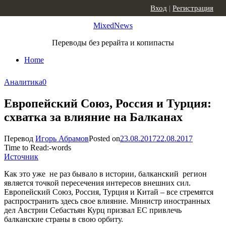
Skip to content
Вход
|
Регистрация
MixedNews
Переводы без рерайта и копипасты
Home
Аналитика
0
Европейский Союз, Россия и Турция:
схватка за влияние на Балканах
Перевод
Игорь Абрамов
Posted on
23.08.2017
22.08.2017
Time to Read:
-
words
Источник
Как это уже не раз бывало в истории, балканский регион
является точкой пересечения интересов внешних сил.
Европейский Союз, Россия, Турция и Китай – все стремятся
распространить здесь свое влияние. Министр иностранных
дел Австрии Себастьян Курц призвал ЕС привлечь
балканские страны в свою орбиту.