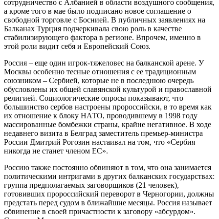
сотрудничество с Албанией в области воздушного сообщения,
а кроме того в мае было подписано новое соглашение о
свободной торговле с Боснией. В публичных заявлениях на
Балканах Турция подчеркивала свою роль в качестве
стабилизирующего фактора в регионе. Впрочем, именно в
этой роли видит себя и Европейский Союз.
Россия – еще один игрок-тяжеловес на балканской арене. У
Москвы особенно тесные отношения с ее традиционным
союзником – Сербией, которые не в последнюю очередь
обусловлены их общей славянской культурой и православной
религией. Социологические опросы показывают, что
большинство сербов настроены пророссийски, в то время как
их отношение к блоку НАТО, проводившему в 1998 году
массированные бомбежки страны, крайне негативное. В ходе
недавнего визита в Белград заместитель премьер-министра
России Дмитрий Рогозин настаивал на том, что «Сербия
никогда не станет членом ЕС».
Россию также постоянно обвиняют в том, что она занимается
политическими интригами в других балканских государствах:
группа предполагаемых заговорщиков (21 человек),
готовивших пророссийский переворот в Черногории, должны
предстать перед судом в ближайшие месяцы. Россия называет
обвинение в своей причастности к заговору «абсурдом».