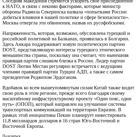
Соседняя Македония стремится ускорить свое присоединение
к НАТО, в связи с некими факторами, которые министр
обороны Радмила Секеринска назвала «попытками России
добиться влияния в нашей политике и сфере безопасности».
Москва отвергла эти обвинения, назвав их русофобскими.
Напряженность, которая, возможно, обусловлена турецкой и
российской политикой на Балканах, проявилась в Болгарии.
Здесь Анкара поддерживает новую политическую партию
DOST, представляющую интересы турецкого этнического
меньшинства страны, поскольку она считает, что нынешняя
правящая партия слишком близка к России. Лидер партии
DOST Лютви Местан регулярно встречается с ведущими
членами правящей партии Турции АДП, а также с самим
президентом Реджепом Эрдоганом.
Вдобавок ко всем вышеупомянутым силам Китай также видит
свою роль в этом регионе, прежде всего благодаря своему
масштабному инфраструктурному проекту «Один пояс, один
путь» (ОПОП), который направлен на улучшение системы
транспортных коммуникаций на территории Евразии. В
рамках этой инициативы Пекин планирует инвестировать
11,8 миллиардов долларов в 16 стран Юго-Восточной и
Восточной Европы.
Поделиться...