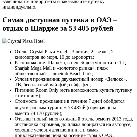
взвешивайте приоритеты и заказывайте путевку
индивидуально.
Самая доступная путевка в ОАЭ –
отдых в Шардже за 53 485 рублей
Отель: Crystal Plaza Hotel – 3 линия, 2 звезды, 5
километров до моря, 10 до аэропорта;
Расположение: Шарджа, в пешей доступности от ТЦ
Sharjah Mega Mall и «золотого рынка», пляж
общественный – Jumeirah Beach Park;
Условия проживания: двухместный номер «Делюкс»,
ТВ, бесплатный вай-фай; сейф, фен;
Питание: Room Only (есть возможность купить путевку
с питанием);
Стоимость: проживание в течение 7 дней обойдется
двум взрослым туристам 53 485 ₽ (горящая цена –
вместо 74 170 рублей);
Отзывы: новый многоэтажный отель, ремонт 2013 года,
обстановка скромная, до пляжа добираться на автобусе,
хорошие условия для шоппинга и самая
привлекательная цена на осенние туры в ОАЭ.