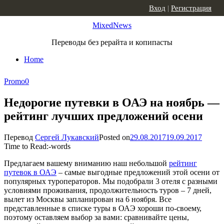
Skip to content
Вход
|
Регистрация
MixedNews
Переводы без рерайта и копипасты
Home
Promo
0
Недорогие путевки в ОАЭ на ноябрь —
рейтинг лучших предложений осени
Перевод
Сергей Лукавский
Posted on
29.08.2017
19.09.2017
Time to Read:
-
words
Предлагаем вашему вниманию наш небольшой
рейтинг
путевок в ОАЭ
– самые выгодные предложений этой осени от
популярных туроператоров. Мы подобрали 3 отеля с разными
условиями проживания, продолжительность туров – 7 дней,
вылет из Москвы запланирован на 6 ноября. Все
представленные в списке туры в ОАЭ хороши по-своему,
поэтому оставляем выбор за вами: сравнивайте цены,