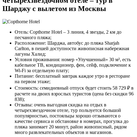
четырехзвездочном отеле – тур в
Шарджу с вылетом из Москвы
Отель: Copthorne Hotel – 3 линия, 4 звезды, 2 км до
песчаного пляжа;
Расположение: Шарджа, автобус до пляжа Sharjah
Carlton, в пешей доступности живописная набережная
лагуны Халид;
Условия проживания: номер «Улучшенный» 30 м², есть
кабельное ТВ, кондиционер, фен, сейф, подключение к
Wi-Fi за отдельную плату;
Питание: бесплатный завтрак каждое утро в ресторане
на первом этаже;
Стоимость: семидневный отпуск будет стоить 58 729 ₽ в
расчете на двоих взрослых туристов (цена без скидки 96
838);
Отзывы: очень выгодная скидка на отдых в
четырехзвездочном отеле, тур пользуется большой
популярностью, постояльцы хорошо отзываются о
качестве сервиса и обстановке в номерах, прогулка до
пляжа занимает 20 минут, район живописный, рядом
много развлекательных объектов и магазинов.