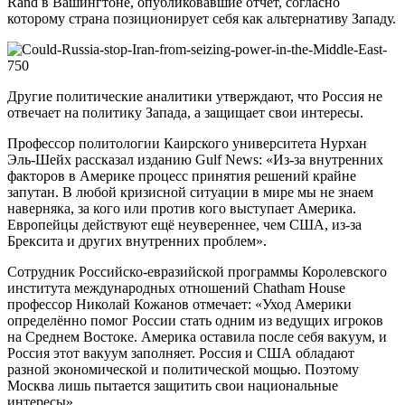
Rand в Вашингтоне, опубликовавшие отчёт, согласно
которому страна позиционирует себя как альтернативу Западу.
Другие политические аналитики утверждают, что Россия не
отвечает на политику Запада, а защищает свои интересы.
Профессор политологии Каирского университета Нурхан
Эль-Шейх рассказал изданию Gulf News: «Из-за внутренних
факторов в Америке процесс принятия решений крайне
запутан. В любой кризисной ситуации в мире мы не знаем
наверняка, за кого или против кого выступает Америка.
Европейцы действуют ещё неувереннее, чем США, из-за
Брексита и других внутренних проблем».
Сотрудник Российско-евразийской программы Королевского
института международных отношений Chatham House
профессор Николай Кожанов отмечает: «Уход Америки
определённо помог России стать одним из ведущих игроков
на Среднем Востоке. Америка оставила после себя вакуум, и
Россия этот вакуум заполняет. Россия и США обладают
разной экономической и политической мощью. Поэтому
Москва лишь пытается защитить свои национальные
интересы».