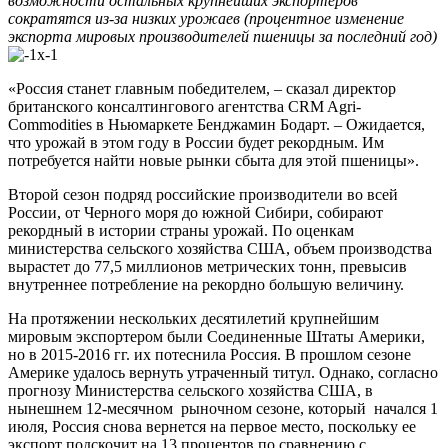
возможности остальных крупнейших экспортеров
сократятся из-за низких урожаев (процентное изменение
экспорта мировых производителей пшеницы за последний год)
«Россия станет главным победителем, – сказал директор
британского консалтингового агентства CRM Agri-
Commodities в Ньюмаркете Бенджамин Бодарт. – Ожидается,
что урожай в этом году в России будет рекордным. Им
потребуется найти новые рынки сбыта для этой пшеницы».
Второй сезон подряд российские производители во всей
России, от Черного моря до южной Сибири, собирают
рекордный в истории страны урожай. По оценкам
министерства сельского хозяйства США, объем производства
вырастет до 77,5 миллионов метрических тонн, превысив
внутреннее потребление на рекордно большую величину.
На протяжении нескольких десятилетий крупнейшим
мировым экспортером были Соединенные Штаты Америки,
но в 2015-2016 гг. их потеснила Россия. В прошлом сезоне
Америке удалось вернуть утраченный титул. Однако, согласно
прогнозу Министерства сельского хозяйства США, в
нынешнем 12-месячном рыночном сезоне, который начался 1
июля, Россия снова вернется на первое место, поскольку ее
экспорт подскочит на 13 процентов по сравнению с