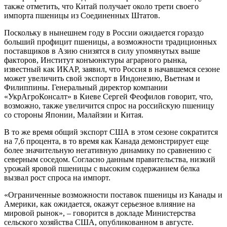
также отметить, что Китай получает около трети своего
импорта пшеницы из Соединенных Штатов.
Поскольку в нынешнем году в России ожидается гораздо
больший профицит пшеницы, а возможности традиционных
поставщиков в Азию снизятся в силу упомянутых выше
факторов, Институт конъюнктуры аграрного рынка,
известный как ИКАР, заявил, что Россия в начавшемся сезоне
может увеличить свой экспорт в Индонезию, Вьетнам и
Филиппины. Генеральный директор компании
«УкрАгроКонсалт» в Киеве Сергей Феофилов говорит, что,
возможно, также увеличится спрос на российскую пшеницу
со стороны Японии, Малайзии и Китая.
В то же время общий экспорт США в этом сезоне сократится
на 7,6 процента, в то время как Канада демонстрирует еще
более значительную негативную динамику по сравнению с
северным соседом. Согласно данным правительства, низкий
урожай яровой пшеницы с высоким содержанием белка
вызвал рост спроса на импорт.
«Ограниченные возможности поставок пшеницы из Канады и
Америки, как ожидается, окажут серьезное влияние на
мировой рынок», – говорится в докладе Министерства
сельского хозяйства США, опубликованном в августе.