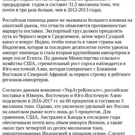
предыдущим годом и составит 31,5 миллиона тонн, что
почти в три раза больше, чем в 2012-2013 годах.
Российская пшеница ранее не оказывала большого влияния на
азиатский рынок, что отчасти объясняется протяженностью
маршрута поставки. Экспортный груз должен преодолеть
путь из Черного моря в Средиземное, затем через Суэцкий
канал и вокруг Индии, чтобы попасть в такие страны как
Индонезия, которая за последнее десятилетие почти удвоила
импорт пшеницы и стала вторым крупнейшим импортером в
мире после Египта. По данным Министерства сельского
хозяйства США, стремительный рост спроса наблюдается в
Юго-восточной Азии, которая соперничает с Ближним
Востоком и Северной Африкой за первую строчку в рейтинге
регионов-импортеров.
Согласно данным компании «УкрАгроКонсалт», российские
поставки в Южную, Восточную и Юго-Восточную Азию
подскочили в 2016-2017 гг. на 60 процентов и составили 3
миллиона тонн. Однако, это увеличило удельный вес России
на азиатском рынке всего лишь до 5 процентов. Для
сравнения, США, Австралия и Канада в последние годы
обеспечивали почти весь объем импорта Японии, а также
около трех четвертей из десяти миллионов тонн,
импортированных Индонезией в прошлом сезоне. Следует