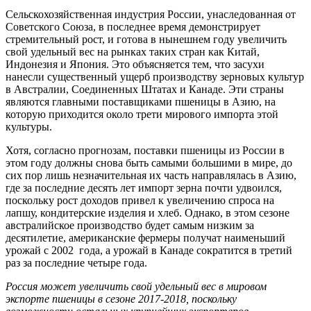
Сельскохозяйственная индустрия России, унаследованная от
Советского Союза, в последнее время демонстрирует
стремительный рост, и готова в нынешнем году увеличить
свой удельный вес на рынках таких стран как Китай,
Индонезия и Япония. Это объясняется тем, что засухи
нанесли существенный ущерб производству зерновых культур
в Австралии, Соединенных Штатах и Канаде. Эти страны
являются главными поставщиками пшеницы в Азию, на
которую приходится около трети мирового импорта этой
культуры.
Хотя, согласно прогнозам, поставки пшеницы из России в
этом году должны снова быть самыми большими в мире, до
сих пор лишь незначительная их часть направлялась в Азию,
где за последние десять лет импорт зерна почти удвоился,
поскольку рост доходов привел к увеличению спроса на
лапшу, кондитерские изделия и хлеб. Однако, в этом сезоне
австралийское производство будет самым низким за
десятилетие, американские фермеры получат наименьший
урожай с 2002 года, а урожай в Канаде сократится в третий
раз за последние четыре года.
Россия может увеличить свой удельный вес в мировом
экспорте пшеницы в сезоне 2017-2018, поскольку