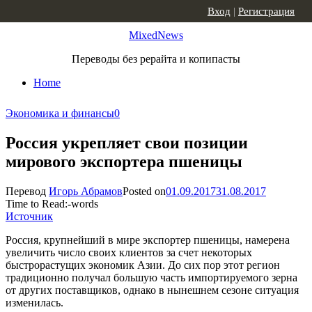
Skip to content
Вход
|
Регистрация
MixedNews
Переводы без рерайта и копипасты
Home
Экономика и финансы
0
Россия укрепляет свои позиции
мирового экспортера пшеницы
Перевод
Игорь Абрамов
Posted on
01.09.2017
31.08.2017
Time to Read:
-
words
Источник
Россия, крупнейший в мире экспортер пшеницы, намерена
увеличить число своих клиентов за счет некоторых
быстрорастущих экономик Азии. До сих пор этот регион
традиционно получал большую часть импортируемого зерна
от других поставщиков, однако в нынешнем сезоне ситуация
изменилась.