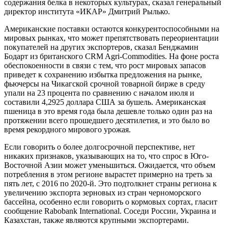
содержания белка в некоторых культурах, сказал генеральный
директор института «ИКАР» Дмитрий Рылько.
Американские поставки остаются конкурентоспособными на
мировых рынках, что может препятствовать переориентации
покупателей на других экспортеров, сказал Бенджамин
Бодарт из британского CRM Agri-Commodities. На фоне роста
обеспокоенности в связи с тем, что рост мировых запасов
приведет к сохранению избытка предложения на рынке,
фьючерсы на Чикагской срочной товарной бирже в среду
упали на 23 процента по сравнению с началом июля и
составили 4,2925 доллара США за бушель. Американская
пшеница в это время года была дешевле только один раз на
протяжении всего прошедшего десятилетия, и это было во
время рекордного мирового урожая.
Если говорить о более долгосрочной перспективе, нет
никаких признаков, указывающих на то, что спрос в Юго-
Восточной Азии может уменьшиться. Ожидается, что объем
потребления в этом регионе вырастет примерно на треть за
пять лет, с 2016 по 2020-й. Это подтолкнет страны региона к
увеличению экспорта зерновых из стран черноморского
бассейна, особенно если говорить о кормовых сортах, гласит
сообщение Rabobank International. Соседи России, Украина и
Казахстан, также являются крупными экспортерами.