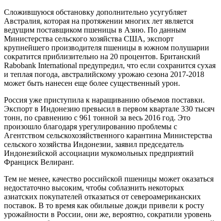
Сложившуюся обстановку дополнительно усугубляет
Австралия, которая на протяжении многих лет является
ведущим поставщиком пшеницы в Азию. По данным
Министерства сельского хозяйства США, экспорт
крупнейшего производителя пшеницы в южном полушарии
сократится приблизительно на 20 процентов. Британский
Rabobank International предупредил, что если сохранится сухая
и теплая погода, австралийскому урожаю сезона 2017-2018
может быть нанесен еще более существенный урон.
Россия уже приступила к наращиванию объемов поставки.
Экспорт в Индонезию превысил в первом квартале 330 тысяч
тонн, по сравнению с 961 тонной за весь 2016 год. Это
произошло благодаря урегулированию проблемы с
Агентством сельскохозяйственного карантина Министерства
сельского хозяйства Индонезии, заявил председатель
Индонезийской ассоциации мукомольных предприятий
Франциск Велиранг.
Тем не менее, качество российской пшеницы может оказаться
недостаточно высоким, чтобы соблазнить некоторых
азиатских покупателей отказаться от североамериканских
поставок. В то время как обильные дожди привели к росту
урожайности в России, они же, вероятно, сократили уровень