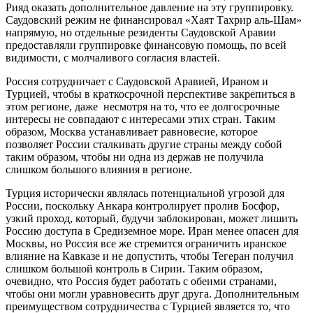
Рияд оказать дополнительное давление на эту группировку.
Саудовский режим не финансировал «Хаят Тахрир аль-Шам»
напрямую, но отдельные резиденты Саудовской Аравии
предоставляли группировке финансовую помощь, по всей
видимости, с молчаливого согласия властей.
Россия сотрудничает с Саудовской Аравией, Ираном и
Турцией, чтобы в краткосрочной перспективе закрепиться в
этом регионе, даже несмотря на то, что ее долгосрочные
интересы не совпадают с интересами этих стран. Таким
образом, Москва устанавливает равновесие, которое
позволяет России сталкивать другие страны между собой
таким образом, чтобы ни одна из держав не получила
слишком большого влияния в регионе.
Турция исторически являлась потенциальной угрозой для
России, поскольку Анкара контролирует пролив Босфор,
узкий проход, который, будучи заблокирован, может лишить
Россию доступа в Средиземное море. Иран менее опасен для
Москвы, но Россия все же стремится ограничить иранское
влияние на Кавказе и не допустить, чтобы Тегеран получил
слишком большой контроль в Сирии. Таким образом,
очевидно, что Россия будет работать с обеими странами,
чтобы они могли уравновесить друг друга. Дополнительным
преимуществом сотрудничества с Турцией является то, что