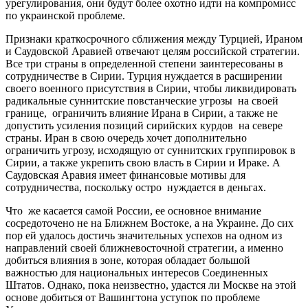
урегулирования, они будут более охотно идти на компромисс
по украинской проблеме.
Признаки краткосрочного сближения между Турцией, Ираном
и Саудовской Аравией отвечают целям российской стратегии.
Все три страны в определенной степени заинтересованы в
сотрудничестве в Сирии. Турция нуждается в расширении
своего военного присутствия в Сирии, чтобы ликвидировать
радикальные суннитские повстанческие угрозы на своей
границе, ограничить влияние Ирана в Сирии, а также не
допустить усиления позиций сирийских курдов на севере
страны. Иран в свою очередь хочет дополнительно
ограничить угрозу, исходящую от суннитских группировок в
Сирии, а также укрепить свою власть в Сирии и Ираке. А
Саудовская Аравия имеет финансовые мотивы для
сотрудничества, поскольку остро нуждается в деньгах.
Что же касается самой России, ее основное внимание
сосредоточено не на Ближнем Востоке, а на Украине. До сих
пор ей удалось достичь значительных успехов на одном из
направлений своей ближневосточной стратегии, а именно
добиться влияния в зоне, которая обладает большой
важностью для национальных интересов Соединенных
Штатов. Однако, пока неизвестно, удастся ли Москве на этой
основе добиться от Вашингтона уступок по проблеме