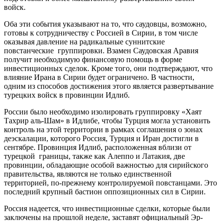
войск.
Оба эти события указывают на то, что саудовцы, возможно,
готовы к сотрудничеству с Россией в Сирии, в том числе
оказывая давление на радикальные суннитские
повстанческие группировки. Взамен Саудовская Аравия
получит необходимую финансовую помощь в форме
инвестиционных сделок. Кроме того, они подтверждают, что
влияние Ирана в Сирии будет ограничено. В частности,
одним из способов достижения этого является развертывание
турецких войск в провинции Идлиб.
России было необходимо изолировать группировку «Хаят
Тахрир аль-Шам» в Идлибе, чтобы Турция могла установить
контроль на этой территории в рамках соглашения о зонах
деэскалации, которого Россия, Турция и Иран достигли в
сентябре. Провинция Идлиб, расположенная вблизи от
турецкой границы, также как Алеппо и Латакия, две
провинции, обладающие особой важностью для сирийского
правительства, являются не только единственной
территорией, по-прежнему контролируемой повстанцами. Это
последний крупный бастион оппозиционных сил в Сирии.
Россия надеется, что инвестиционные сделки, которые были
заключены на прошлой неделе, заставят официальный Эр-