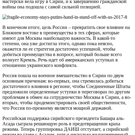
мастерски вела игру в Сирии, и к завершению гражданской
войны она подошла с самой сильной позицией.
В конечном итоге, цель России – превратить свое влияние на
Ближнем востоке в преимущества в тех сферах, которые
имеют для Москвы наибольшую важность. В какой-то
степени, она уже достигла этого, однако пока неясно,
окажется ли ее стратегия достаточно успешной, чтобы
добиться преимущества в вопросе, который больше всего
волнует Кремль. Речь идет об американских уступках в
отношении украинского конфликта.
Россия пошла на военное вмешательство в Сирии по двум
основным причинам: во-первых, она стремилась добиться
достаточного влияния в регионе, чтобы Соединенные Штаты
предложили определенные уступки в переговорах по другим
проблемам в обмен на сотрудничество Москвы в Сирии, а во-
вторых, чтобы продемонстрировать своей общественности,
что Россия по-прежнему является мощной державой.
Российская поддержка сирийского президента Башара аль-
Асада сыграла решающую роль в предотвращении краха
режима. Теперь группировка ДАИШ отступает, а сирийский
режим во главе с Асадом, хотя и несколько видоизмененный,