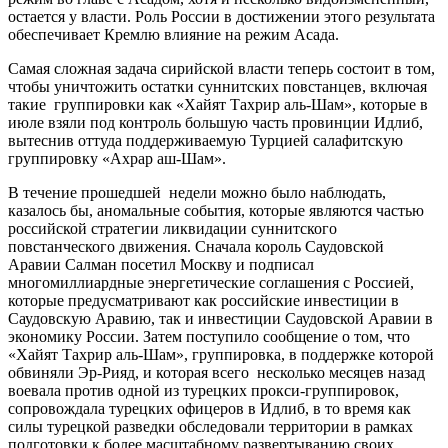
остается у власти. Роль России в достижении этого результата
обеспечивает Кремлю влияние на режим Асада.
Самая сложная задача сирийской власти теперь состоит в том,
чтобы уничтожить остатки суннитских повстанцев, включая
такие группировки как «Хайят Тахрир аль-Шам», которые в
июле взяли под контроль большую часть провинции Идлиб,
вытеснив оттуда поддерживаемую Турцией салафитскую
группировку «Ахрар аш-Шам».
В течение прошедшей недели можно было наблюдать,
казалось бы, аномальные события, которые являются частью
российской стратегии ликвидации суннитского
повстанческого движения. Сначала король Саудовской
Аравии Салман посетил Москву и подписал
многомиллиардные энергетические соглашения с Россией,
которые предусматривают как российские инвестиции в
Саудовскую Аравию, так и инвестиции Саудовской Аравии в
экономику России. Затем поступило сообщение о том, что
«Хайят Тахрир аль-Шам», группировка, в поддержке которой
обвиняли Эр-Рияд, и которая всего несколько месяцев назад
воевала против одной из турецких прокси-группировок,
сопровождала турецких офицеров в Идлиб, в то время как
силы турецкой разведки обследовали территории в рамках
подготовки к более масштабному развертыванию своих