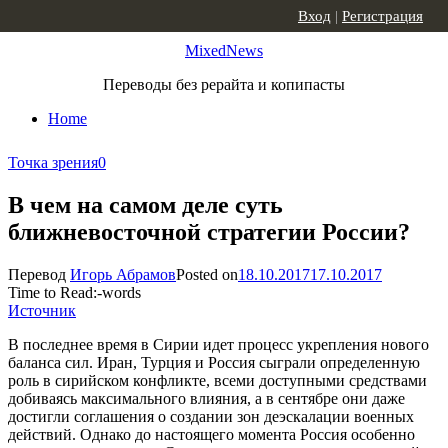
Skip to content
Вход
|
Регистрация
MixedNews
Переводы без рерайта и копипасты
Home
Точка зрения
0
В чем на самом деле суть
ближневосточной стратегии России?
Перевод
Игорь Абрамов
Posted on
18.10.2017
17.10.2017
Time to Read:
-
words
Источник
В последнее время в Сирии идет процесс укрепления нового
баланса сил. Иран, Турция и Россия сыграли определенную
роль в сирийском конфликте, всеми доступными средствами
добиваясь максимального влияния, а в сентябре они даже
достигли соглашения о создании зон деэскалации военных
действий. Однако до настоящего момента Россия особенно