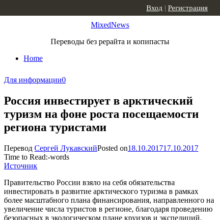
Skip to content
Вход
|
Регистрация
MixedNews
Переводы без рерайта и копипасты
Home
Для информации
0
Россия инвестирует в арктический
туризм на фоне роста посещаемости
региона туристами
Перевод
Сергей Лукавский
Posted on
18.10.2017
17.10.2017
Time to Read:
-
words
Источник
Правительство России взяло на себя обязательства
инвестировать в развитие арктического туризма в рамках
более масштабного плана финансирования, направленного на
увеличение числа туристов в регионе, благодаря проведению
безопасных в экологическом плане круизов и экспедиций.