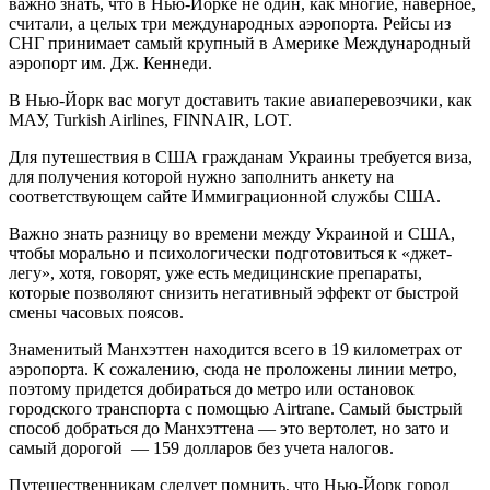
важно знать, что в Нью-Йорке не один, как многие, наверное,
считали, а целых три международных аэропорта. Рейсы из
СНГ принимает самый крупный в Америке Международный
аэропорт им. Дж. Кеннеди.
В Нью-Йорк вас могут доставить такие авиаперевозчики, как
МАУ, Turkish Airlines, FINNAIR, LOT.
Для путешествия в США гражданам Украины требуется виза,
для получения которой нужно заполнить анкету на
соответствующем сайте Иммиграционной службы США.
Важно знать разницу во времени между Украиной и США,
чтобы морально и психологически подготовиться к «джет-
легу», хотя, говорят, уже есть медицинские препараты,
которые позволяют снизить негативный эффект от быстрой
смены часовых поясов.
Знаменитый Манхэттен находится всего в 19 километрах от
аэропорта. К сожалению, сюда не проложены линии метро,
поэтому придется добираться до метро или остановок
городского транспорта с помощью Airtrane. Самый быстрый
способ добраться до Манхэттена — это вертолет, но зато и
самый дорогой — 159 долларов без учета налогов.
Путешественникам следует помнить, что Нью-Йорк город