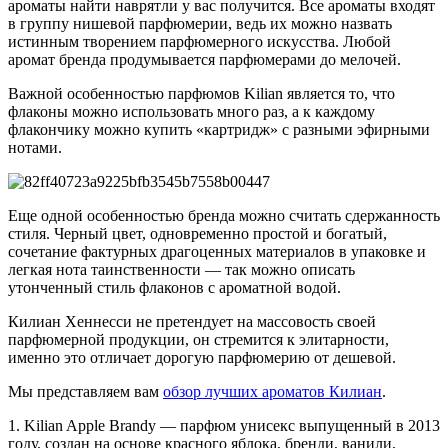
ароматы найти наврятли у вас получится. Все ароматы входят
в группу нишевой парфюмерии, ведь их можно назвать
истинным творением парфюмерного искусства. Любой
аромат бренда продумывается парфюмерами до мелочей.
Важной особенностью парфюмов Kilian является то, что
флаконы можно использовать много раз, а к каждому
флакончику можно купить «картридж» с разными эфирными
нотами.
Еще одной особенностью бренда можно считать сдержанность
стиля. Черный цвет, одновременно простой и богатый,
сочетание фактурных драгоценных материалов в упаковке и
легкая нота таинственности — так можно описать
утонченный стиль флаконов с ароматной водой.
Килиан Хеннесси не претендует на массовость своей
парфюмерной продукции, он стремится к элитарности,
именно это отличает дорогую парфюмерию от дешевой.
Мы представляем вам
обзор лучших ароматов Килиан
.
1. Kilian Apple Brandy — парфюм унисекс выпущенный в 2013
году, создан на основе красного яблока, бренди, ванили,