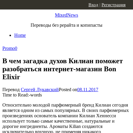
Skip to content
Вход
|
Регистрация
MixedNews
Переводы без рерайта и копипасты
Home
Promo
0
В чем загадка духов Килиан поможет
разобраться интернет-магазин Bon
Elixir
Перевод
Сергей Лукавский
Posted on
08.11.2017
Time to Read:
-
words
Относительно молодой парфюмерный бренд Килиан сегодня
является одним из самых популярных. В своих парфюмерных
произведениях основатель компании Килиан Хеннесси
использует только самые качественные, натуральные и
дорогие ингредиенты. Ароматы Kilian создаются
исключительно вручную, не применяя никакого