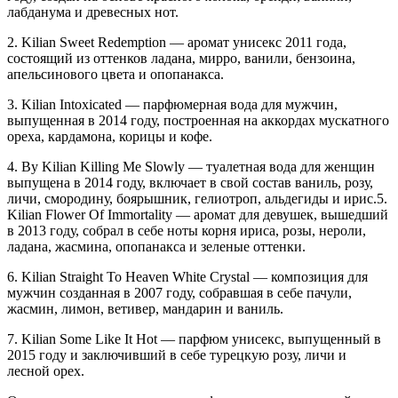
лабданума и древесных нот.
2. Kilian Sweet Redemption — аромат унисекс 2011 года,
состоящий из оттенков ладана, мирро, ванили, бензоина,
апельсинового цвета и опопанакса.
3. Kilian Intoxicated — парфюмерная вода для мужчин,
выпущенная в 2014 году, построенная на аккордах мускатного
ореха, кардамона, корицы и кофе.
4. By Kilian Killing Me Slowly — туалетная вода для женщин
выпущена в 2014 году, включает в свой состав ваниль, розу,
личи, смородину, боярышник, гелиотроп, альдегиды и ирис.5.
Kilian Flower Of Immortality — аромат для девушек, вышедший
в 2013 году, собрал в себе ноты корня ириса, розы, нероли,
ладана, жасмина, опопанакса и зеленые оттенки.
6. Kilian Straight To Heaven White Crystal — композиция для
мужчин созданная в 2007 году, собравшая в себе пачули,
жасмин, лимон, ветивер, мандарин и ваниль.
7. Kilian Some Like It Hot — парфюм унисекс, выпущенный в
2015 году и заключивший в себе турецкую розу, личи и
лесной орех.