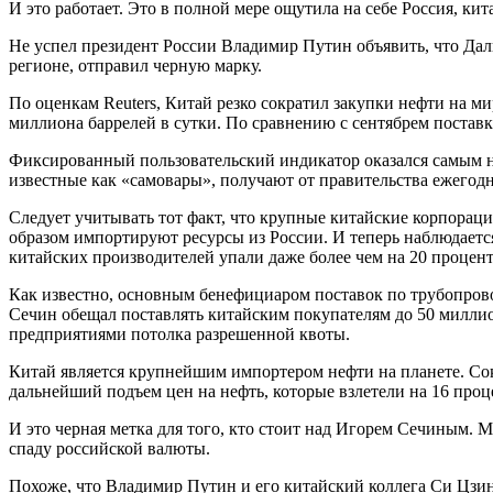
И это работает. Это в полной мере ощутила на себе Россия, ки
Не успел президент России Владимир Путин объявить, что Да
регионе, отправил черную марку.
По оценкам Reuters, Китай резко сократил закупки нефти на м
миллиона баррелей в сутки. По сравнению с сентябрем поставк
Фиксированный пользовательский индикатор оказался самым н
известные как «самовары», получают от правительства ежегод
Следует учитывать тот факт, что крупные китайские корпорац
образом импортируют ресурсы из России. И теперь наблюдает
китайских производителей упали даже более чем на 20 процент
Как известно, основным бенефициаром поставок по трубопрово
Сечин обещал поставлять китайским покупателям до 50 миллион
предприятиями потолка разрешенной квоты.
Китай является крупнейшим импортером нефти на планете. Сокр
дальнейший подъем цен на нефть, которые взлетели на 16 проц
И это черная метка для того, кто стоит над Игорем Сечиным. 
спаду российской валюты.
Похоже, что Владимир Путин и его китайский коллега Си Цзин