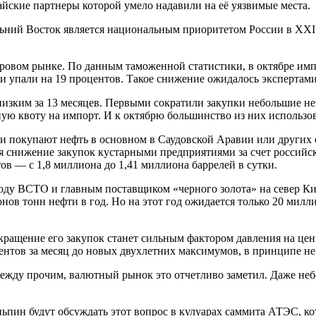
тайские партнеры которой умело надавили на её уязвимые места.
льний Восток является национальным приоритетом России в XXI
ировом рынке. По данным таможенной статистики, в октябре имп
и упали на 19 процентов. Такое снижение ожидалось экспертами
изким за 13 месяцев. Первыми сократили закупки небольшие н
ную квоту на импорт. И к октябрю большинство из них использ
ии покупают нефть в основном в Саудовской Аравии или других
ся снижение закупок кустарными предприятиями за счет россий
ов — с 1,8 миллиона до 1,41 миллиона баррелей в сутки.
ду ВСТО и главным поставщиком «черного золота» на север Кит
ов тонн нефти в год. Но на этот год ожидается только 20 милл
ащение его закупок станет сильным фактором давления на цены 
ентов за месяц до новых двухлетних максимумов, в принципе не
Между прочим, валютный рынок это отчетливо заметил. Даже неб
ьпин будут обсуждать этот вопрос в кулуарах саммита АТЭС, ко