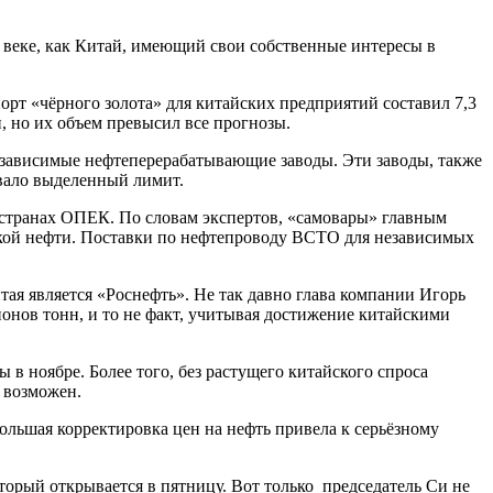
 веке, как Китай, имеющий свои собственные интересы в
орт «чёрного золота» для китайских предприятий составил 7,3
, но их объем превысил все прогнозы.
езависимые нефтеперерабатывающие заводы. Эти заводы, также
овало выделенный лимит.
 странах ОПЕК. По словам экспертов, «самовары» главным
ской нефти. Поставки по нефтепроводу ВСТО для независимых
ая является «Роснефть». Не так давно глава компании Игорь
ионов тонн, и то не факт, учитывая достижение китайскими
в ноябре. Более того, без растущего китайского спроса
 возможен.
ольшая корректировка цен на нефть привела к серьёзному
торый открывается в пятницу. Вот только председатель Си не