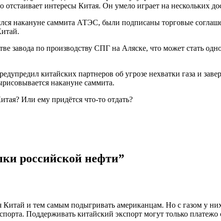
о отстаивает интересы Китая. Он умело играет на нескольких д
оялся накануне саммита АТЭС, были подписаны торговые соглаш
Китай.
ве завода по производству СПГ на Аляске, что может стать одн
едупредил китайских партнеров об угрозе нехватки газа и завер
ырисовывается накануне саммита.
тая? Или ему придётся что-то отдать?
пки российской нефти
”
Китай и тем самым подыгривать американцам. Но с газом у них
экспорта. Поддерживать китайский экспорт могут только платежо