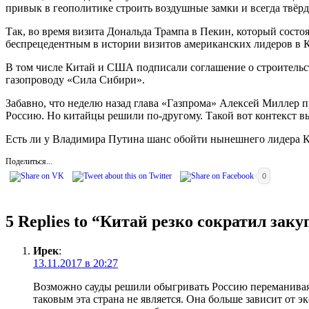
привык в геополитике строить воздушные замки и всегда твёрд
Так, во время визита Дональда Трампа в Пекин, который сост
беспрецедентным в истории визитов американских лидеров в 
В том числе Китай и США подписали соглашение о строительст
газопроводу «Сила Сибири».
Забавно, что неделю назад глава «Газпрома» Алексей Миллер пр
Россию. Но китайцы решили по-другому. Такой вот контекст в
Есть ли у Владимира Путина шанс обойти нынешнего лидера Ки
Поделиться...
0
5 Replies to “
Китай резко сократил заку
Ирек
:
13.11.2017 в 20:27
Возможно сауды решили обыгривать Россию переманивая 
таковым эта страна не является. Она больше зависит от 