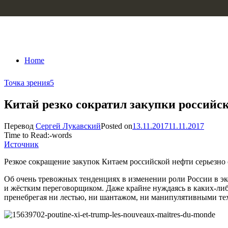
Skip to content
Home
Точка зрения
5
Китай резко сократил закупки российс
Перевод
Сергей Лукавский
Posted on
13.11.2017
11.11.2017
Time to Read:
-
words
Источник
Резкое сокращение закупок Китаем российской нефти серьезно 
Об очень тревожных тенденциях в изменении роли России в эк
и жёстким переговорщиком. Даже крайне нуждаясь в каких-либо
пренебрегая ни лестью, ни шантажом, ни манипулятивными те