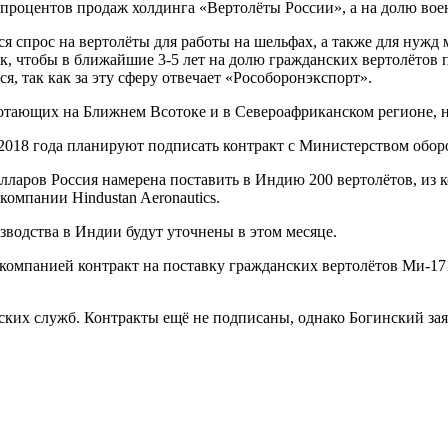
 процентов продаж холдинга «Вертолёты России», а на долю вое
 спрос на вертолёты для работы на шельфах, а также для нужд 
 так, чтобы в ближайшие 3-5 лет на долю гражданских вертолёто
, так как за эту сферу отвечает «Рособоронэкспорт».
ботающих на Ближнем Всотоке и в Североафриканском регионе, 
 2018 года планируют подписать контракт с Министерством обор
лларов Россия намерена поставить в Индию 200 вертолётов, из 
омпании Hindustan Aeronautics.
зводства в Индии будут уточнены в этом месяце.
 компанией контракт на поставку гражданских вертолётов Ми-17
ских служб. Контракты ещё не подписаны, однако Богинский заяв