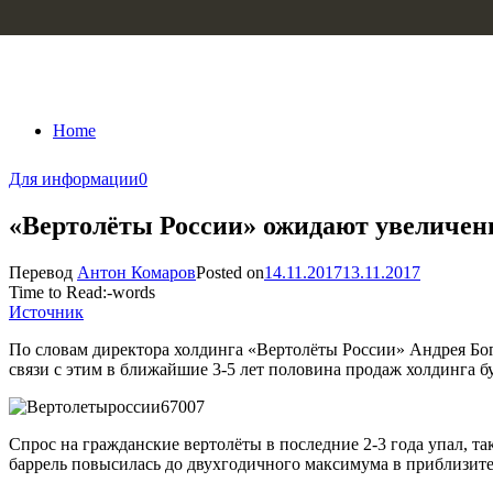
Skip to content
Home
Для информации
0
«Вертолёты России» ожидают увеличени
Перевод
Антон Комаров
Posted on
14.11.2017
13.11.2017
Time to Read:
-
words
Источник
По словам директора холдинга «Вертолёты России» Андрея Бог
связи с этим в ближайшие 3-5 лет половина продаж холдинга б
Спрос на гражданские вертолёты в последние 2-3 года упал, та
баррель повысилась до двухгодичного максимума в приблизите