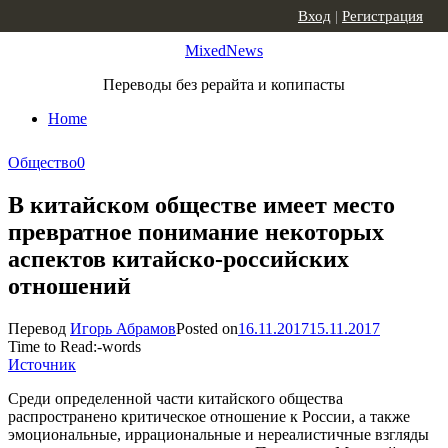
Skip to content
Вход
|
Регистрация
MixedNews
Переводы без рерайта и копипасты
Home
Общество
0
В китайском обществе имеет место
превратное понимание некоторых
аспектов китайско-российских
отношений
Перевод
Игорь Абрамов
Posted on
16.11.2017
15.11.2017
Time to Read:
-
words
Источник
Среди определенной части китайского общества
распространено критическое отношение к России, а также
эмоциональные, иррациональные и нереалистичные взгляды