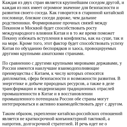
Каждая из двух стран является крупнейшим соседом другой, и
каждая из них имеет огромное значение для безопасности и
развития своего соседа. Как говорится в старинной китайской
пословице, близкие соседи дороже, чем дальние
родственники. Формирование прочных связей между
Пекином и Москвой будет способствовать росту
международного влияния Китая и в то же время поможет
Пекину избежать вступления в конфликты, как на суше, так и
на море. Кроме того, этот фактор будет способствовать успеху
Китая по обузданию беспорядков и хаоса, провоцируемых
другими крупными азиатскими странами.
По сравнению с другими крупными мировыми державами, у
России имеются наилучшие взаимодополняющие
преимущества с Китаем, к числу которых относятся
дипломатия, сфера безопасности и возможности развития. В
энергетике и добыче природных ресурсов, а также в деле
трансформации и модернизации традиционных отраслей
промышленности в Китае и в восстановлении
промышленного потенциала России обе страны могут
интегрироваться и активно взаимодействовать друг с другом.
Таким образом, укрепление китайско-российских отношений
является не краткосрочной конъюнктурной тактикой, а
напротив, долгосрочной стратегией. И речь идет не о