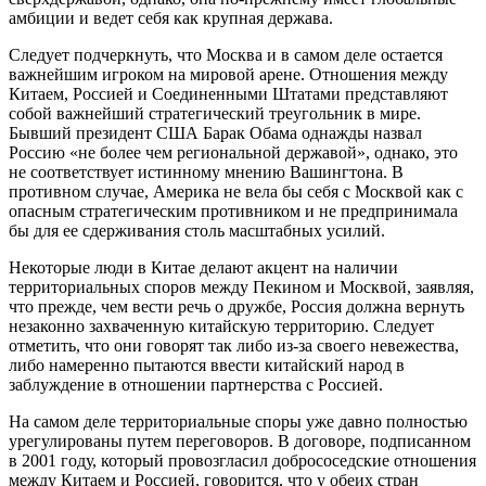
амбиции и ведет себя как крупная держава.
Следует подчеркнуть, что Москва и в самом деле остается
важнейшим игроком на мировой арене. Отношения между
Китаем, Россией и Соединенными Штатами представляют
собой важнейший стратегический треугольник в мире.
Бывший президент США Барак Обама однажды назвал
Россию «не более чем региональной державой», однако, это
не соответствует истинному мнению Вашингтона. В
противном случае, Америка не вела бы себя с Москвой как с
опасным стратегическим противником и не предпринимала
бы для ее сдерживания столь масштабных усилий.
Некоторые люди в Китае делают акцент на наличии
территориальных споров между Пекином и Москвой, заявляя,
что прежде, чем вести речь о дружбе, Россия должна вернуть
незаконно захваченную китайскую территорию. Следует
отметить, что они говорят так либо из-за своего невежества,
либо намеренно пытаются ввести китайский народ в
заблуждение в отношении партнерства с Россией.
На самом деле территориальные споры уже давно полностью
урегулированы путем переговоров. В договоре, подписанном
в 2001 году, который провозгласил добрососедские отношения
между Китаем и Россией, говорится, что у обеих стран