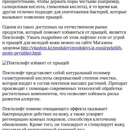
приоритетными, чтобы держать поры чистыми (например,
салициловая кислота, гликолевая кислота), в то время как
другие отлично подходят для уничтожения бактерий, которые
вызывают появление прыщей.
Одним из таких доступных на отечественном рынке
продуктов, который поможет избавиться от прыщей, является
Пектилифт. Узнать подробнее об этом лифтинг-геле от угрей
и прыщей для молодой кожи можно на сайте Магазина
здоровья
http://vitashop.kz/produktyi/produktyi-iz-rossii/pektilift-
protiv-pryishhej.html
.
Пектилифт представляет собой натуральный полимер
галактуроновой кислоты сверхвысокой степени очистки,
которая входит в состав пектинов высших растений. Препарат
производят с помощью современных технологий обработки
растительных компонентов, что позволяет избежать риска
развития аллергии.
Пектилифт помимо очищающего эффекта оказывает
бактерицидное действие на кожу, а также ускоряет
регенерацию кожных покровов, способствуя клеточному
обновлению. Кроме того, он тонизирует и стимулирует кожу,
придавая ей великолепный внешний вид.